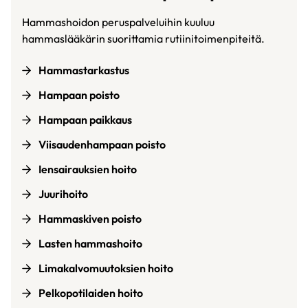
Hammashoidon peruspalveluihin kuuluu
hammaslääkärin suorittamia rutiinitoimenpiteitä.
Hammastarkastus
Hampaan poisto
Hampaan paikkaus
Viisaudenhampaan poisto
Iensairauksien hoito
Juurihoito
Hammaskiven poisto
Lasten hammashoito
Limakalvomuutoksien hoito
Pelkopotilaiden hoito