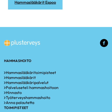
Hammaslääkärit Espoo
(u
li
HAMMASHOITO
Hammaslääkäritoimipisteet
Hammaslääkärit
Hammaslääkäripalvelut
Palveluseteli hammashoitoon
Hinnasto
Työterveyshammashoito
Anna palautetta
TOIMIPISTEET