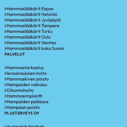
Hammaslääkärit Espoo
Hammaslääkärit Helsinki
Hammaslääkärit Jyväskylä
Hammaslääkärit Tampere
Hammaslääkärit Turku
Hammaslääkärit Oulu
Hammaslääkärit Vantaa
Hammaslääkärit koko Suomi
PALVELUT
Hammastarkastus
Iensairauksien hoito
Hammaskiven poisto
Hampaiden valkaisu
Oikomishoito
Hammasimplantti
Hampaiden paikkaus
Hampaan poisto
PLUSTERVEYS OY
Avoimet työpaikat