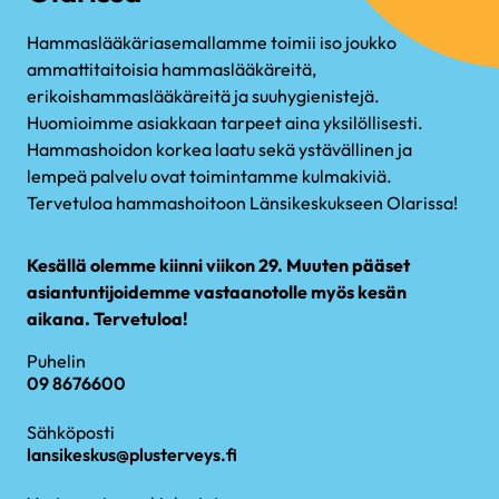
Hammaslääkäriasemallamme toimii iso joukko
ammattitaitoisia hammaslääkäreitä,
erikoishammaslääkäreitä ja suuhygienistejä.
Huomioimme asiakkaan tarpeet aina yksilöllisesti.
Hammashoidon korkea laatu sekä ystävällinen ja
lempeä palvelu ovat toimintamme kulmakiviä.
Tervetuloa hammashoitoon Länsikeskukseen Olarissa!
Kesällä olemme kiinni viikon 29. Muuten pääset
asiantuntijoidemme vastaanotolle myös kesän
aikana. Tervetuloa!
Puhelin
09 8676600
Sähköposti
lansikeskus@plusterveys.fi