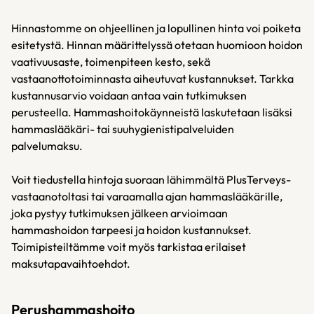
Hinnastomme on ohjeellinen ja lopullinen hinta voi poiketa
esitetystä. Hinnan määrittelyssä otetaan huomioon hoidon
vaativuusaste, toimenpiteen kesto, sekä
vastaanottotoiminnasta aiheutuvat kustannukset. Tarkka
kustannusarvio voidaan antaa vain tutkimuksen
perusteella. Hammashoitokäynneistä laskutetaan lisäksi
hammaslääkäri- tai suuhygienistipalveluiden
palvelumaksu.
Voit tiedustella hintoja suoraan lähimmältä PlusTerveys-
vastaanotoltasi tai varaamalla ajan hammaslääkärille,
joka pystyy tutkimuksen jälkeen arvioimaan
hammashoidon tarpeesi ja hoidon kustannukset.
Toimipisteiltämme voit myös tarkistaa erilaiset
maksutapavaihtoehdot.
Perushammashoito