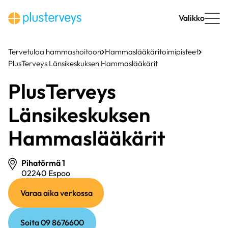
Siirry
sisältöön
Valikko
Tervetuloa hammashoitoon
Hammaslääkäritoimipisteet
PlusTerveys Länsikeskuksen Hammaslääkärit
PlusTerveys
Länsikeskuksen
Hammaslääkärit
Pihatörmä 1
02240 Espoo
(ulkoinen
(ulkoinen
Varaa aika verkossa
linkki)
linkki)
Soita 09 8676600