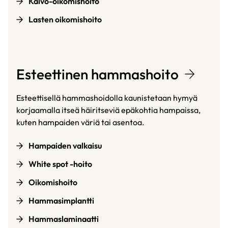
Kalvo-oikomishoito
Lasten oikomishoito
Esteettinen hammashoito
Esteettisellä hammashoidolla kaunistetaan hymyä
korjaamalla itseä häiritseviä epäkohtia hampaissa,
kuten hampaiden väriä tai asentoa.
Hampaiden valkaisu
White spot -hoito
Oikomishoito
Hammasimplantti
Hammaslaminaatti