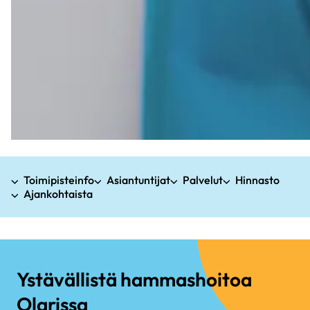
Toimipisteinfo
Asiantuntijat
Palvelut
Hinnasto
Ajankohtaista
Ystävällistä hammashoitoa
Olarissa