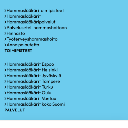
Hammaslääkäritoimipisteet
Hammaslääkärit
Hammaslääkäripalvelut
Palveluseteli hammashoitoon
Hinnasto
Työterveyshammashoito
Anna palautetta
TOIMIPISTEET
Hammaslääkärit Espoo
Hammaslääkärit Helsinki
Hammaslääkärit Jyväskylä
Hammaslääkärit Tampere
Hammaslääkärit Turku
Hammaslääkärit Oulu
Hammaslääkärit Vantaa
Hammaslääkärit koko Suomi
PALVELUT
Hammastarkastus