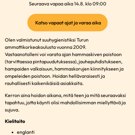
Seuraava vapaa aika 14.8. klo 09:00
(ulkoinen
Katso vapaat ajat ja varaa aika
linkki)
Olen valmistunut suuhygienistiksi Turun
ammattikorkeakoulusta vuonna 2009.
Vastaanotolleni voi varata ajan hammaskiven poistoon
(tarvittaessa pintapuudutuksessa), jauhepuhdistukseen,
hampaiden valkaisuun, hammaskorujen kiinnitykseen ja
ompeleiden poistoon. Hoidan hellävaraisesti ja
rauhallisesti kaikenikäisiä asiakkaita.
Kerron aina hoidon aikana, mitä teen ja mitä seuraavaksi
tapahtuu, jotta käynti olisi mahdollisimman miellyttävä ja
sujuva.
Kielitaito
englanti