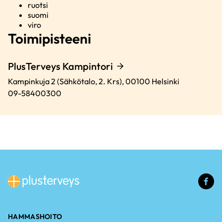
ruotsi
suomi
viro
Toimipisteeni
PlusTerveys Kampintori
Kampinkuja 2 (Sähkötalo, 2. Krs),
00100
Helsinki
09-58400300
(u
li
HAMMASHOITO