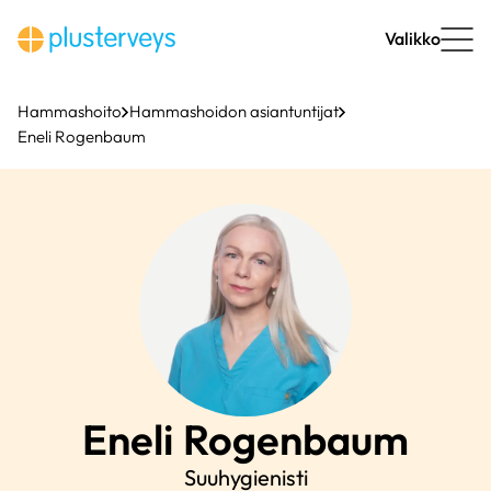
Siirry
sisältöön
Valikko
Hammashoito
Hammashoidon asiantuntijat
Eneli Rogenbaum
Eneli
Rogenbaum
Suuhygienisti