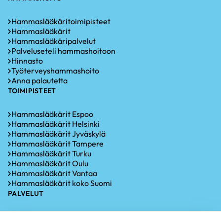
Hammaslääkäritoimipisteet
Hammaslääkärit
Hammaslääkäripalvelut
Palveluseteli hammashoitoon
Hinnasto
Työterveyshammashoito
Anna palautetta
TOIMIPISTEET
Hammaslääkärit Espoo
Hammaslääkärit Helsinki
Hammaslääkärit Jyväskylä
Hammaslääkärit Tampere
Hammaslääkärit Turku
Hammaslääkärit Oulu
Hammaslääkärit Vantaa
Hammaslääkärit koko Suomi
PALVELUT
Hammastarkastus