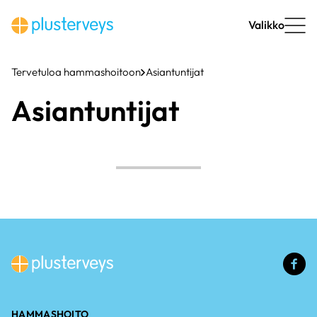
Siirry
sisältöön
Valikko
Tervetuloa hammashoitoon
Asiantuntijat
Asiantuntijat
(u
li
HAMMASHOITO