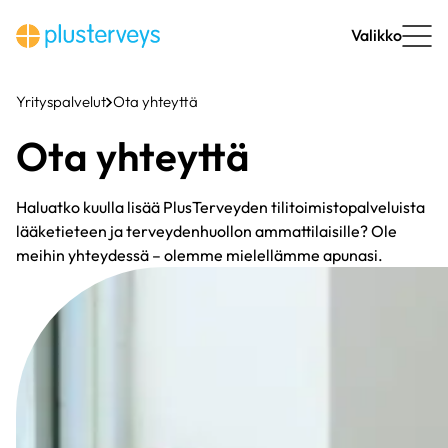
Siirry
sisältöön
Valikko
Yrityspalvelut
Ota yhteyttä
Ota yhteyttä
Haluatko kuulla lisää PlusTerveyden tilitoimistopalveluista
lääketieteen ja terveydenhuollon ammattilaisille? Ole
meihin yhteydessä – olemme mielellämme apunasi.