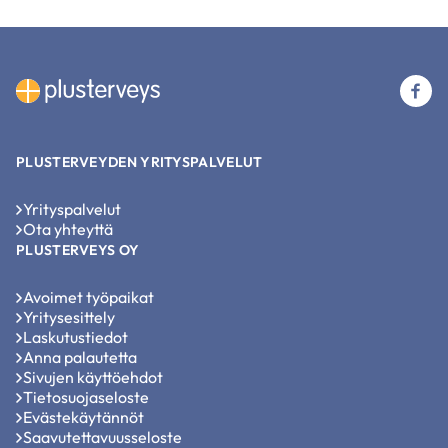
(u
li
PLUSTERVEYDEN YRITYSPALVELUT
Yrityspalvelut
Ota yhteyttä
PLUSTERVEYS OY
Avoimet työpaikat
Yritysesittely
Laskutustiedot
Anna palautetta
Sivujen käyttöehdot
Tietosuojaseloste
Evästekäytännöt
Saavutettavuusseloste