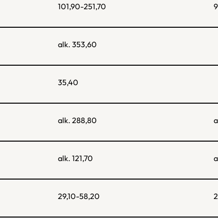
101,90-251,70
9
alk. 353,60
35,40
alk. 288,80
a
alk. 121,70
a
29,10-58,20
2