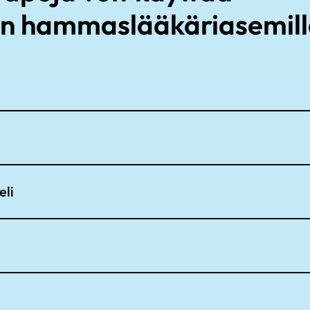
n hammaslääkäriasemill
li