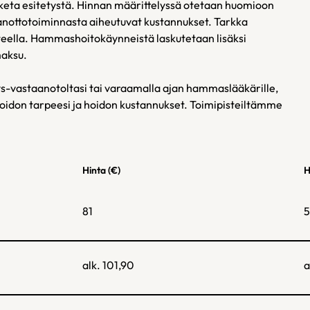
iketa esitetystä. Hinnan määrittelyssä otetaan huomioon
anottotoiminnasta aiheutuvat kustannukset. Tarkka
teella. Hammashoitokäynneistä laskutetaan lisäksi
maksu.
ys-vastaanotoltasi tai varaamalla ajan hammaslääkärille,
idon tarpeesi ja hoidon kustannukset. Toimipisteiltämme
Hinta (€)
H
81
5
alk. 101,90
a