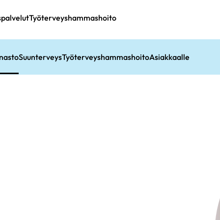
spalvelut
Työterveyshammashoito
nasto
Suunterveys
Työterveyshammashoito
Asiakkaalle