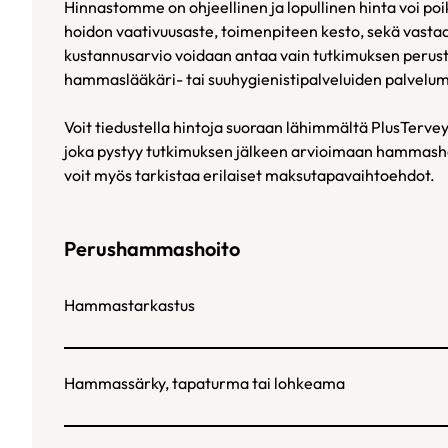
Hinnastomme on ohjeellinen ja lopullinen hinta voi po
hoidon vaativuusaste, toimenpiteen kesto, sekä vasta
kustannusarvio voidaan antaa vain tutkimuksen perus
hammaslääkäri- tai suuhygienistipalveluiden palvelu
Voit tiedustella hintoja suoraan lähimmältä PlusTerve
joka pystyy tutkimuksen jälkeen arvioimaan hammasho
voit myös tarkistaa erilaiset maksutapavaihtoehdot.
Perushammashoito
Hammastarkastus
Hammassärky, tapaturma tai lohkeama