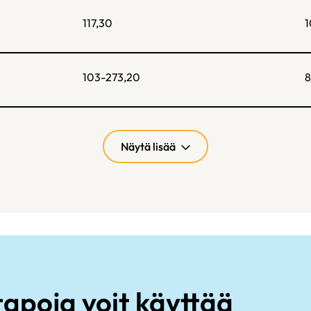
117,30
1
103-273,20
8
Näytä lisää
apoja voit käyttää