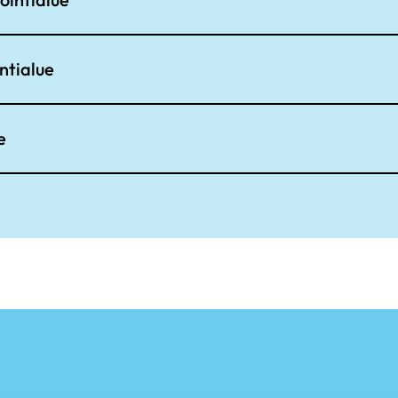
ntialue
e