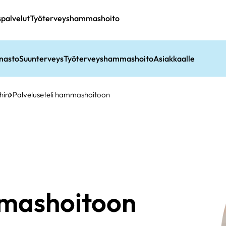
spalvelut
Työterveyshammashoito
nasto
Suunterveys
Työterveyshammashoito
Asiakkaalle
hin
Palveluseteli hammashoitoon
mmashoitoon