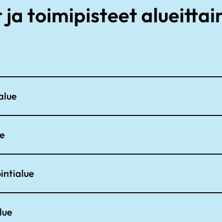
 ja toimipisteet alueittai
alue
ue
intialue
lue