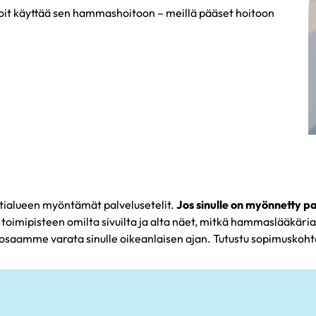
 voit käyttää sen hammashoitoon – meillä pääset hoitoon
tialueen myöntämät palvelusetelit.
Jos sinulle on myönnetty p
 toimipisteen omilta sivuilta ja alta näet, mitkä hammaslääkär
 osaamme varata sinulle oikeanlaisen ajan. Tutustu sopimuskohta