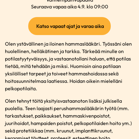
Seuraava vapaa aika 4.9. klo 09:00
(ulkoinen
Katso vapaat ajat ja varaa aika
linkki)
Olen ystävällinen ja iloinen hammaslääkäri. Työssäni olen
huolellinen, helläkätinen ja tarkka. Tärkeää minulle on
potilastyytyväisyys, ja vastaanotollani haluan, että potilas
tietää, mitä tehdään ja miksi. Huomioin aina potilaan
yksilölliset tarpeet ja toiveet hammashoidossa sekä
hoitosuunnitelmaa laatiessa. Hoidan oikein mielelläni
pelkopotilaita.
Olen tehnyt töitä yksityisvastaanoton lisäksi julkisella
puolella. Teen laajasti perushammaslääkärin työtä (mm.
tarkastukset, paikkaukset, hammaskivenpoistot,
juurihoidot, hampaiden poistot, pelkopotilaiden hoito ym.)
sekä protetiikkaa (mm. kruunut, implanttikruunut,
keraamiset täytteet, proteesit, esteettinen hoito,