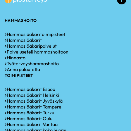
li
HAMMASHOITO
Hammaslääkäritoimipisteet
Hammaslääkärit
Hammaslääkäripalvelut
Palveluseteli hammashoitoon
Hinnasto
Työterveyshammashoito
Anna palautetta
TOIMIPISTEET
Hammaslääkärit Espoo
Hammaslääkärit Helsinki
Hammaslääkärit Jyväskylä
Hammaslääkärit Tampere
Hammaslääkärit Turku
Hammaslääkärit Oulu
Hammaslääkärit Vantaa
Hammaslääkärit koko Suomi