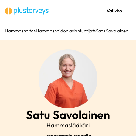
Siirry
sisältöön
Valikko
Hammashoito
Hammashoidon asiantuntijat
Satu Savolainen
Satu
Savolainen
Hammaslääkäri
Vanhempainvapaalla