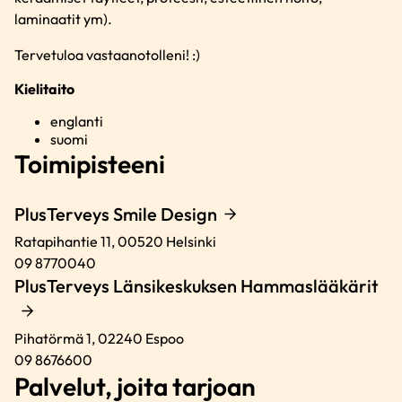
laminaatit ym).
Tervetuloa vastaanotolleni! :)
Kielitaito
englanti
suomi
Toimipisteeni
PlusTerveys Smile Design
Ratapihantie 11,
00520
Helsinki
09 8770040
PlusTerveys Länsikeskuksen Hammaslääkärit
Pihatörmä 1,
02240
Espoo
09 8676600
Palvelut, joita tarjoan