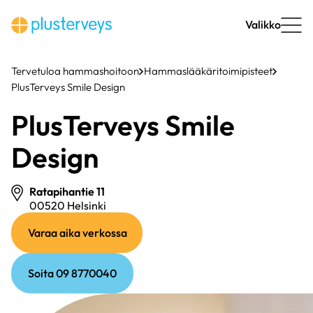
Siirry
sisältöön
Valikko
Tervetuloa hammashoitoon
Hammaslääkäritoimipisteet
PlusTerveys Smile Design
PlusTerveys Smile
Design
Ratapihantie 11
00520 Helsinki
(ulkoinen
(ulkoinen
Varaa aika verkossa
linkki)
linkki)
Soita 09 8770040