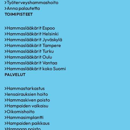
Työterveyshammashoito
Anna palautetta
TOIMIPISTEET
Hammaslääkärit Espoo
Hammaslääkärit Helsinki
Hammaslääkärit Jyväskylä
Hammaslääkärit Tampere
Hammaslääkärit Turku
Hammaslääkärit Oulu
Hammaslääkärit Vantaa
Hammaslääkärit koko Suomi
PALVELUT
Hammastarkastus
Iensairauksien hoito
Hammaskiven poisto
Hampaiden valkaisu
Oikomishoito
Hammasimplantti
Hampaiden paikkaus
Hampaan poisto