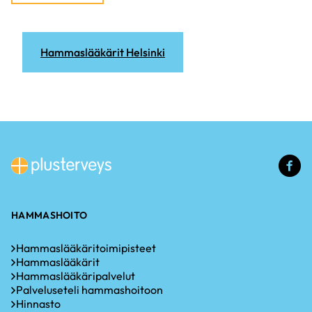
Hammaslääkärit Helsinki
(u
li
HAMMASHOITO
Hammaslääkäritoimipisteet
Hammaslääkärit
Hammaslääkäripalvelut
Palveluseteli hammashoitoon
Hinnasto