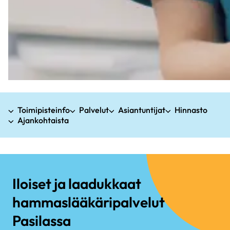
Toimipisteinfo
Palvelut
Asiantuntijat
Hinnasto
Ajankohtaista
Iloiset ja laadukkaat
hammaslääkäripalvelut
Pasilassa