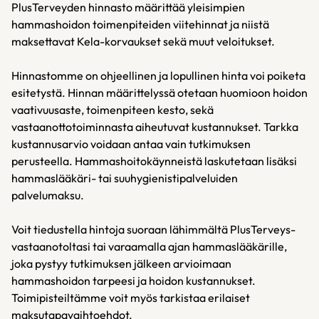
PlusTerveyden hinnasto määrittää yleisimpien
hammashoidon toimenpiteiden viitehinnat ja niistä
maksettavat Kela-korvaukset sekä muut veloitukset.
Hinnastomme on ohjeellinen ja lopullinen hinta voi poiketa
esitetystä. Hinnan määrittelyssä otetaan huomioon hoidon
vaativuusaste, toimenpiteen kesto, sekä
vastaanottotoiminnasta aiheutuvat kustannukset. Tarkka
kustannusarvio voidaan antaa vain tutkimuksen
perusteella. Hammashoitokäynneistä laskutetaan lisäksi
hammaslääkäri- tai suuhygienistipalveluiden
palvelumaksu.
Voit tiedustella hintoja suoraan lähimmältä PlusTerveys-
vastaanotoltasi tai varaamalla ajan hammaslääkärille,
joka pystyy tutkimuksen jälkeen arvioimaan
hammashoidon tarpeesi ja hoidon kustannukset.
Toimipisteiltämme voit myös tarkistaa erilaiset
maksutapavaihtoehdot.