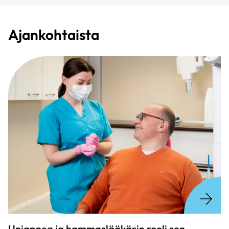
Ajankohtaista
Uniapnea ja hammaslääkärin rooli sen