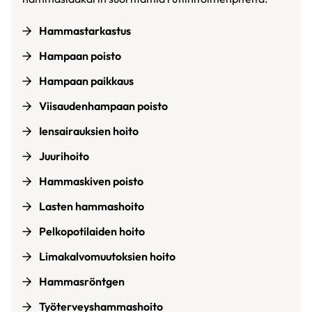
Hammastarkastus
Hampaan poisto
Hampaan paikkaus
Viisaudenhampaan poisto
Iensairauksien hoito
Juurihoito
Hammaskiven poisto
Lasten hammashoito
Pelkopotilaiden hoito
Limakalvomuutoksien hoito
Hammasröntgen
Työterveyshammashoito