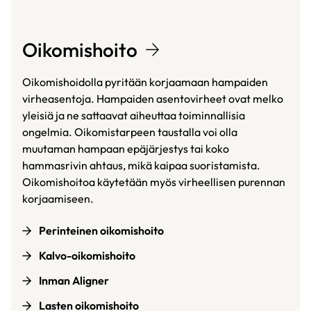
Oikomishoito
Oikomishoidolla pyritään korjaamaan hampaiden
virheasentoja. Hampaiden asentovirheet ovat melko
yleisiä ja ne sattaavat aiheuttaa toiminnallisia
ongelmia. Oikomistarpeen taustalla voi olla
muutaman hampaan epäjärjestys tai koko
hammasrivin ahtaus, mikä kaipaa suoristamista.
Oikomishoitoa käytetään myös virheellisen purennan
korjaamiseen.
Perinteinen oikomishoito
Kalvo-oikomishoito
Inman Aligner
Lasten oikomishoito