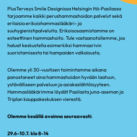
PlusTerveys Smile Designissa Helsingin Itä-Pasilassa
tarjoamme kaikki perushammashoidon palvelut sekä
erilaisia erikoishammaslääkäri- ja
suuhygienistipalveluita. Erikoisosaamistamme on
esteettinen hammashoito. Tule vastaanotollemme, jos
haluat keskustella esimerkiksi hammasrivin
suoristamisesta tai hampaiden valkaisusta.
Olemme yli 30-vuotisen toimintamme aikana
panostaneet aina hammashoidon hyvään laatuun,
ystävälliseen palveluun ja asiakaslähtöisyyteen.
Hammaslääkärimme löydät Pasilasta juna-aseman ja
Triplan kauppakeskuksen vierestä.
Olemme kesällä avoinna seuraavasti:
29.6–10.7. klo 8–14