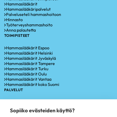
Hammaslääkärit
Hammaslääkäripalvelut
Palveluseteli hammashoitoon
Hinnasto
Työterveyshammashoito
Anna palautetta
TOIMIPISTEET
Hammaslääkärit Espoo
Hammaslääkärit Helsinki
Hammaslääkärit Jyväskylä
Hammaslääkärit Tampere
Hammaslääkärit Turku
Hammaslääkärit Oulu
Hammaslääkärit Vantaa
Hammaslääkärit koko Suomi
PALVELUT
Hammastarkastus
Iensairauksien hoito
Sopiiko evästeiden käyttö?
Hammaskiven poisto