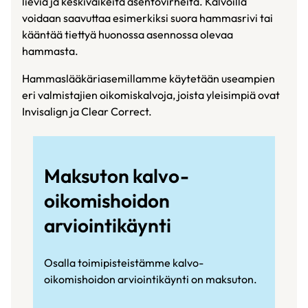
lieviä ja keskivaikeita asentovirheitä. Kalvoilla
voidaan saavuttaa esimerkiksi suora hammasrivi tai
kääntää tiettyä huonossa asennossa olevaa
hammasta.
Hammaslääkäriasemillamme käytetään useampien
eri valmistajien oikomiskalvoja, joista yleisimpiä ovat
Invisalign ja Clear Correct.
Maksuton kalvo-
oikomishoidon
arviointikäynti
Osalla toimipisteistämme kalvo-
oikomishoidon arviointikäynti on maksuton.