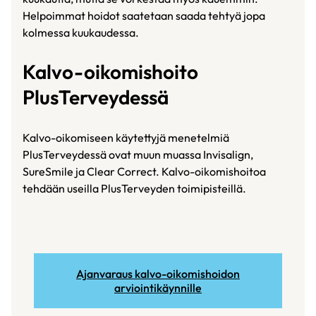
Helpoimmat hoidot saatetaan saada tehtyä jopa
kolmessa kuukaudessa.
Kalvo-oikomishoito
PlusTerveydessä
Kalvo-oikomiseen käytettyjä menetelmiä
PlusTerveydessä ovat muun muassa Invisalign,
SureSmile ja Clear Correct. Kalvo-oikomishoitoa
tehdään useilla PlusTerveyden toimipisteillä.
Ajanvaraus kalvo-oikomishoidon
arviointikäynnille