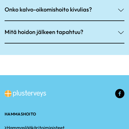
Onko kalvo-oikomishoito kivulias?
Mitä hoidon jälkeen tapahtuu?
(u
li
HAMMASHOITO
Hammaslääkäritoimipisteet