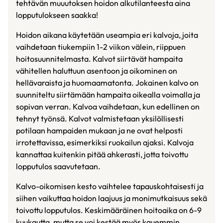
tehtävän muuutoksen hoidon alkutilanteesta aina
lopputulokseen saakka!
Hoidon aikana käytetään useampia eri kalvoja, joita
vaihdetaan tiukempiin 1-2 viikon välein, riippuen
hoitosuunnitelmasta. Kalvot siirtävät hampaita
vähitellen haluttuun asentoon ja oikominen on
hellävaraista ja huomaamatonta. Jokainen kalvo on
suunniteltu siirtämään hampaita oikealla voimalla ja
sopivan verran. Kalvoa vaihdetaan, kun edellinen on
tehnyt työnsä. Kalvot valmistetaan yksilöllisesti
potilaan hampaiden mukaan ja ne ovat helposti
irrotettavissa, esimerkiksi ruokailun ajaksi. Kalvoja
kannattaa kuitenkin pitää ahkerasti, jotta toivottu
lopputulos saavutetaan.
Kalvo-oikomisen kesto vaihtelee tapauskohtaisesti ja
siihen vaikuttaa hoidon laajuus ja monimutkaisuus sekä
toivottu lopputulos. Keskimääräinen hoitoaika on 6-9
kuukautta, mutta se voi kestää myös kauemmin.