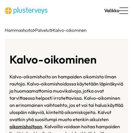
Siirry
sisältöön
Valikko
Hammashoito
Palvelut
Kalvo-oikominen
Kalvo-oikominen
Kalvo-oikomishoito on hampaiden oikomista ilman
rautoja. Kalvo-oikomishoidossa käytetään läpinäkyviä
ja huomaamattomia muovikalvoja, jotka ovat
tarvittaessa helposti irrotettavissa. Kalvo-oikominen
on erinomainen vaihtoehto, jos et voi tai halua käyttää
ulospäin näkyviä, kiinteitä oikomiskojeita. Kalvot
ovatkin yhä suositumpi muoto etenkin aikuisten
oikomishoitoon
. Kalvoilla voidaan hoitaa hampaiden