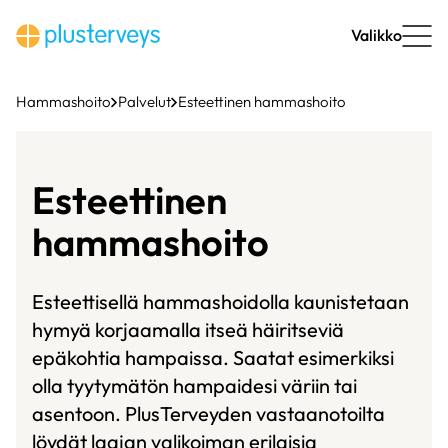
Siirry
sisältöön
Valikko
Hammashoito
Palvelut
Esteettinen hammashoito
Esteettinen
hammashoito
Esteettisellä hammashoidolla kaunistetaan
hymyä korjaamalla itseä häiritseviä
epäkohtia hampaissa. Saatat esimerkiksi
olla tyytymätön hampaidesi väriin tai
asentoon. PlusTerveyden vastaanotoilta
löydät laajan valikoiman erilaisia