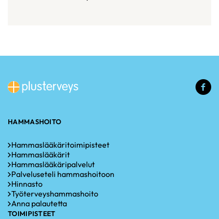
(u
li
HAMMASHOITO
Hammaslääkäritoimipisteet
Hammaslääkärit
Hammaslääkäripalvelut
Palveluseteli hammashoitoon
Hinnasto
Työterveyshammashoito
Anna palautetta
TOIMIPISTEET