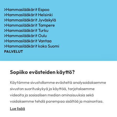
Hammaslääkärit Espoo
Hammaslääkärit Helsinki
Hammaslääkärit Jyväskylä
Hammaslääkärit Tampere
Hammaslääkärit Turku
Hammaslääkärit Oulu
Hammaslääkärit Vantaa
Hammaslääkärit koko Suomi
PALVELUT
Hammastarkastus
Iensairauksien hoito
Sopiiko evästeiden käyttö?
Hammaskiven poisto
Hampaiden valkaisu
Käytämme sivustollamme evästeitä analysoidaksemme
Oikomishoito
sivuston suorituskykyä ja käyttöä, tarjotaksemme
Hammasimplantti
Hampaiden paikkaus
videoita ja sosiaalisen median ominaisuuksia sekä
Hampaan poisto
voidaksemme tehdä parempaa sisältöä ja mainontaa.
PLUSTERVEYS OY
Lue lisää