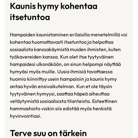
Kaunis hymy kohentaa
itsetuntoa
Hampaiden kaunistaminen erilaisilla menetelmillä voi
kohentaa huomattavasti itsetuntoa ja helpottaa
sosiaalista kanssakäymistä muiden ihmisten, kuten
työkavereiden kanssa. Kun olet itse tyytyväinen
hampaidesi ulkonäköön, on sinun helpompi näyttää
hymyäsi myös muille. Uusia ihmisiä tavattaessa
huomio kiinnittyy usein hampaisiin ja kaunis hymy
antaa hyvän ensivaikutelman. Kun et ole täysin
tyytyväinen hymyysi, saattaa häpeä aiheuttaa
vetäytymistä sosiaalisista tilanteista. Esteettinen
hammashoito voikin siis edistää myös henkistä
hyvinvointiasi.
Terve suu on tärkein