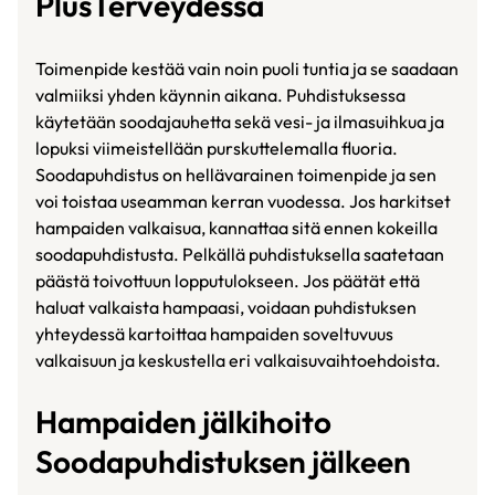
PlusTerveydessä
Toimenpide kestää vain noin puoli tuntia ja se saadaan
valmiiksi yhden käynnin aikana. Puhdistuksessa
käytetään soodajauhetta sekä vesi- ja ilmasuihkua ja
lopuksi viimeistellään purskuttelemalla fluoria.
Soodapuhdistus on hellävarainen toimenpide ja sen
voi toistaa useamman kerran vuodessa. Jos harkitset
hampaiden valkaisua, kannattaa sitä ennen kokeilla
soodapuhdistusta. Pelkällä puhdistuksella saatetaan
päästä toivottuun lopputulokseen. Jos päätät että
haluat valkaista hampaasi, voidaan puhdistuksen
yhteydessä kartoittaa hampaiden soveltuvuus
valkaisuun ja keskustella eri valkaisuvaihtoehdoista.
Hampaiden jälkihoito
Soodapuhdistuksen jälkeen