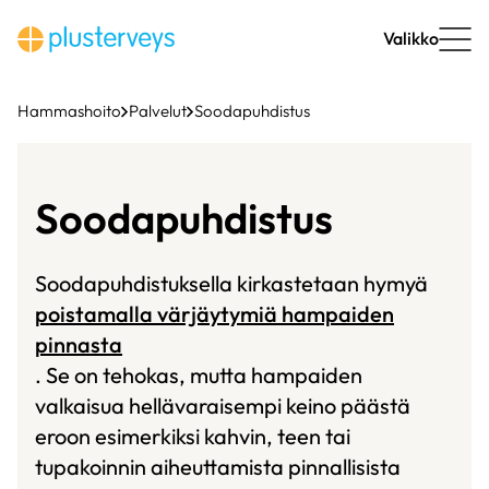
Siirry
sisältöön
Valikko
Hammashoito
Palvelut
Soodapuhdistus
Soodapuhdistus
Soodapuhdistuksella kirkastetaan hymyä
poistamalla värjäytymiä hampaiden
pinnasta
. Se on tehokas, mutta hampaiden
valkaisua hellävaraisempi keino päästä
eroon esimerkiksi kahvin, teen tai
tupakoinnin aiheuttamista pinnallisista