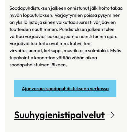
Soodapuhdistuksen jälkeen onnistunut jälkihoito takaa
hyvän lopputuloksen. Värjäytymien poissa pysyminen
on yksilöllistä ja siihen vaikuttaa suuresti värjäävien
tuotteiden nauttiminen. Puhdistuksen jälkeen tulee
välttää värjääviä ruokia ja juomia noin 3 tunnin ajan.
Värjääviä tuotteita ovat mm. kahvi, tee,
virvoitusjuomat, ketsuppi, mustikka ja salmiakki. Myös
tupakointia kannattaa välttää vähän aikaa
soodapuhdistuksen jälkeen.
Ajanvaraus soodapuhdistukseen verkossa
Suuhygienistipalvelut