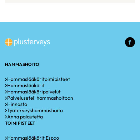
(u
li
HAMMASHOITO
Hammaslääkäritoimipisteet
Hammaslääkärit
Hammaslääkäripalvelut
Palveluseteli hammashoitoon
Hinnasto
Työterveyshammashoito
Anna palautetta
TOIMIPISTEET
Hammaslääkärit Espoo