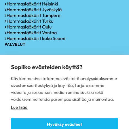
Hammaslääkärit Helsinki
Hammaslääkärit Jyväskylä
Hammaslääkärit Tampere
Hammaslääkärit Turku
Hammaslääkärit Oulu
Hammaslääkärit Vantaa
Hammaslääkärit koko Suomi
PALVELUT
Hammastarkastus
Iensairauksien hoito
Sopiiko evästeiden käyttö?
Hammaskiven poisto
Hampaiden valkaisu
Käytämme sivustollamme evästeitä analysoidaksemme
Oikomishoito
sivuston suorituskykyä ja käyttöä, tarjotaksemme
Hammasimplantti
Hampaiden paikkaus
videoita ja sosiaalisen median ominaisuuksia sekä
Hampaan poisto
voidaksemme tehdä parempaa sisältöä ja mainontaa.
PLUSTERVEYS OY
Lue lisää
Avoimet työpaikat
Sivujen käyttöehdot
Hyväksy evästeet