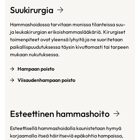
Suukirurgia
Hammashoidossa tarvitaan monissa tilanteissa suu-
ja leukakirurgian erikoishammaslääkäriä. Kirurgiset
toimenpiteet ovat yleensä lyhyitä ja ne suoritetaan
paikallispuudutuksessa täysin kivuttomasti tai tarpeen
mukaan nukutuksessa.
Hampaan poisto
Viisaudenhampaan poisto
Esteettinen hammashoito
Esteettisellä hammashoidolla kaunistetaan hymyä
korjaamalla itseä häiritseviä epäkohtia hampaissa,