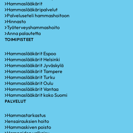
Hammaslääkärit
Hammaslääkäripalvelut
Palveluseteli hammashoitoon
Hinnasto
Työterveyshammashoito
Anna palautetta
TOIMIPISTEET
Hammaslääkärit Espoo
Hammaslääkärit Helsinki
Hammaslääkärit Jyväskylä
Hammaslääkärit Tampere
Hammaslääkärit Turku
Hammaslääkärit Oulu
Hammaslääkärit Vantaa
Hammaslääkärit koko Suomi
PALVELUT
Hammastarkastus
Iensairauksien hoito
Hammaskiven poisto
Hampaiden valkaisu