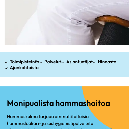
Toimipisteinfo
Palvelut
Asiantuntijat
Hinnasto
Ajankohtaista
Monipuolista hammashoitoa
Hammaskulma tarjoaa ammattitaitoisia
hammaslääkäri- ja suuhygienistipalveluita