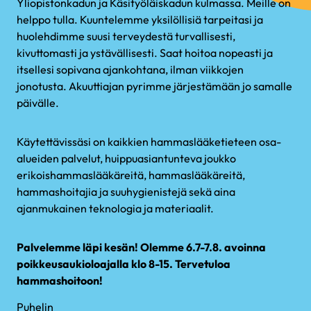
Yliopistonkadun ja Käsityöläiskadun kulmassa. Meille on
helppo tulla. Kuuntelemme yksilöllisiä tarpeitasi ja
huolehdimme suusi terveydestä turvallisesti,
kivuttomasti ja ystävällisesti. Saat hoitoa nopeasti ja
itsellesi sopivana ajankohtana, ilman viikkojen
jonotusta. Akuuttiajan pyrimme järjestämään jo samalle
päivälle.
Käytettävissäsi on kaikkien hammaslääketieteen osa-
alueiden palvelut, huippuasiantunteva joukko
erikoishammaslääkäreitä, hammaslääkäreitä,
hammashoitajia ja suuhygienistejä sekä aina
ajanmukainen teknologia ja materiaalit.
Palvelemme läpi kesän! Olemme 6.7-7.8. avoinna
poikkeusaukioloajalla klo 8-15. Tervetuloa
hammashoitoon!
Puhelin