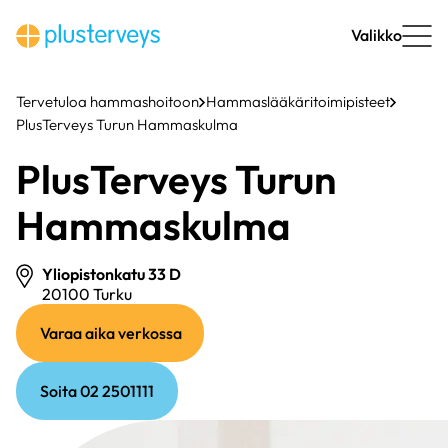
Siirry
sisältöön
Valikko
Tervetuloa hammashoitoon
Hammaslääkäritoimipisteet
PlusTerveys Turun Hammaskulma
PlusTerveys Turun
Hammaskulma
Yliopistonkatu 33 D
20100 Turku
(ulkoinen
(ulkoinen
Varaa aika verkossa
linkki)
linkki)
Soita 02 2501111