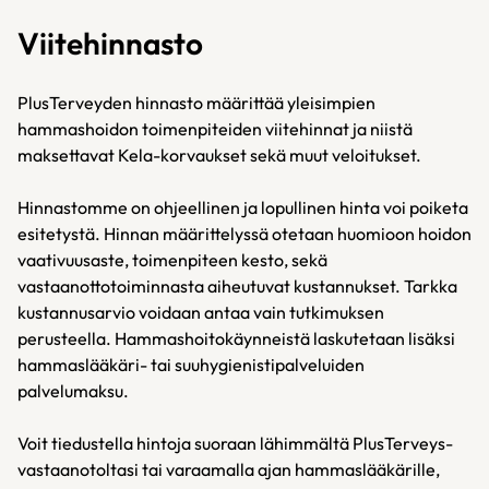
Viitehinnasto
PlusTerveyden hinnasto määrittää yleisimpien
hammashoidon toimenpiteiden viitehinnat ja niistä
maksettavat Kela-korvaukset sekä muut veloitukset.
Hinnastomme on ohjeellinen ja lopullinen hinta voi poiketa
esitetystä. Hinnan määrittelyssä otetaan huomioon hoidon
vaativuusaste, toimenpiteen kesto, sekä
vastaanottotoiminnasta aiheutuvat kustannukset. Tarkka
kustannusarvio voidaan antaa vain tutkimuksen
perusteella. Hammashoitokäynneistä laskutetaan lisäksi
hammaslääkäri- tai suuhygienistipalveluiden
palvelumaksu.
Voit tiedustella hintoja suoraan lähimmältä PlusTerveys-
vastaanotoltasi tai varaamalla ajan hammaslääkärille,