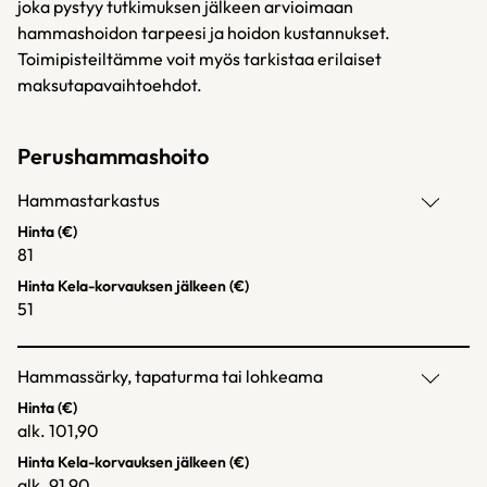
joka pystyy tutkimuksen jälkeen arvioimaan
hammashoidon tarpeesi ja hoidon kustannukset.
Toimipisteiltämme voit myös tarkistaa erilaiset
maksutapavaihtoehdot.
Perushammashoito
Hammastarkastus
Hinta (€)
81
Hinta Kela-korvauksen jälkeen (€)
51
Hammassärky, tapaturma tai lohkeama
Hinta (€)
alk. 101,90
Hinta Kela-korvauksen jälkeen (€)
alk. 91,90