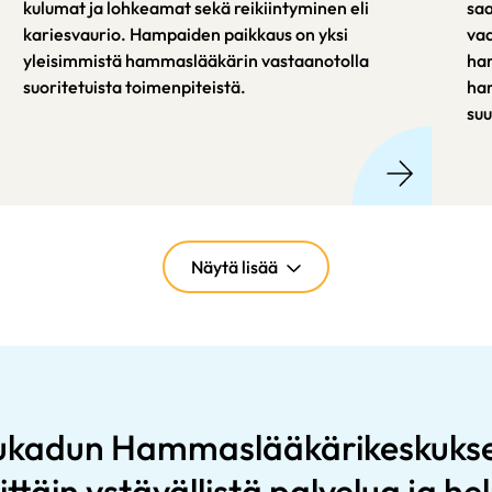
kulumat ja lohkeamat sekä reikiintyminen eli
saa
kariesvaurio. Hampaiden paikkaus on yksi
vaa
yleisimmistä hammaslääkärin vastaanotolla
ham
suoritetuista toimenpiteistä.
ha
suu
Näytä lisää
ukadun Hammaslääkärikeskuks
ittäin ystävällistä palvelua ja h