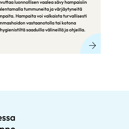
vuttaa luonnollisen vaalea sävy hampaisiin
lentamalla tummuneita ja värjäytyneitä
paita. Hampaita voi valkaista turvallisesti
mmashoidon vastaanotolla tai kotona
hygienistiltä saaduilla välineillä ja ohjeilla.
essa
elppo