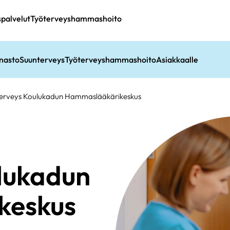
spalvelut
Työterveyshammashoito
nasto
Suunterveys
Työterveyshammashoito
Asiakkaalle
Terveys Koulukadun Hammaslääkärikeskus
lukadun
keskus