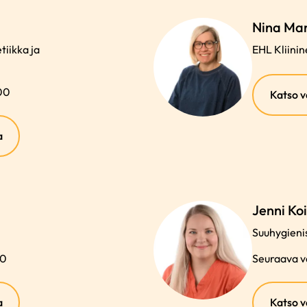
Nina Man
iikka ja
EHL Kliini
:00
Katso v
(ulkoinen
a
linkki)
Jenni Koi
Suuhygienis
50
Seuraava va
(ulkoinen
a
Katso v