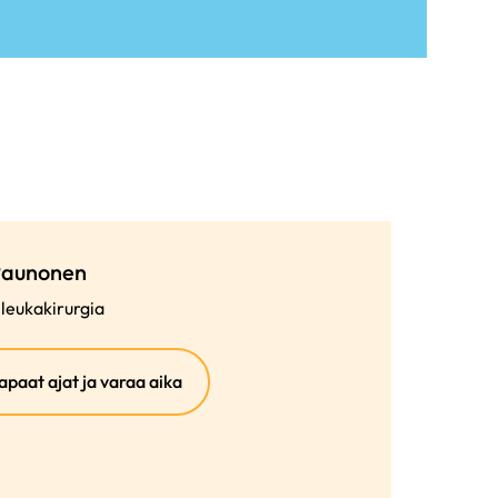
Paunonen
 leukakirurgia
(ulkoinen
apaat ajat ja varaa aika
linkki)