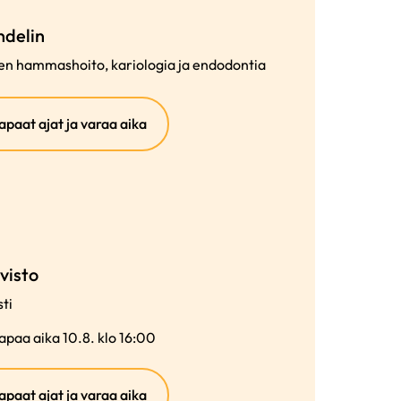
delin
nen hammashoito, kariologia ja endodontia
(ulkoinen
apaat ajat ja varaa aika
linkki)
visto
ti
paa aika 10.8. klo 16:00
(ulkoinen
apaat ajat ja varaa aika