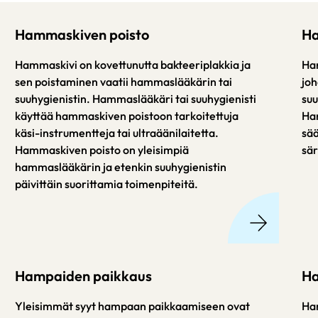
Hammaskiven poisto
Ha
Hammaskivi on kovettunutta bakteeriplakkia ja
Ha
sen poistaminen vaatii hammaslääkärin tai
joh
suuhygienistin. Hammaslääkäri tai suuhygienisti
suu
käyttää hammaskiven poistoon tarkoitettuja
Ha
käsi-instrumentteja tai ultraäänilaitetta.
sää
Hammaskiven poisto on yleisimpiä
sär
hammaslääkärin ja etenkin suuhygienistin
päivittäin suorittamia toimenpiteitä.
Hampaiden paikkaus
Ha
Yleisimmät syyt hampaan paikkaamiseen ovat
Ham