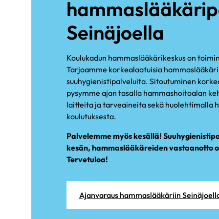
hammaslääkäripa
Seinäjoella
Koulukadun hammaslääkärikeskus on toiminu
Tarjoamme korkealaatuisia hammaslääkäri-
suuhygienistipalveluita. Sitoutuminen korkea
pysymme ajan tasalla hammashoitoalan keh
laitteita ja tarveaineita sekä huolehtimall
koulutuksesta.
Palvelemme myös kesällä! Suuhygienistip
kesän, hammaslääkäreiden vastaanotto on s
Tervetuloa!
Ajanvaraus hammaslääkäriin Seinäjoell