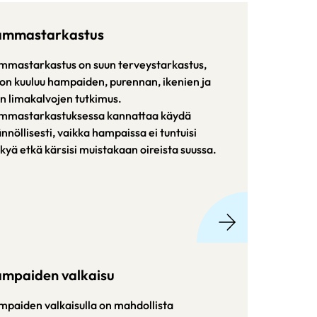
mmastarkastus
mmastarkastus on suun terveystarkastus,
on kuuluu hampaiden, purennan, ikenien ja
n limakalvojen tutkimus.
mmastarkastuksessa kannattaa käydä
nnöllisesti, vaikka hampaissa ei tuntuisi
kyä etkä kärsisi muistakaan oireista suussa.
mpaiden valkaisu
paiden valkaisulla on mahdollista