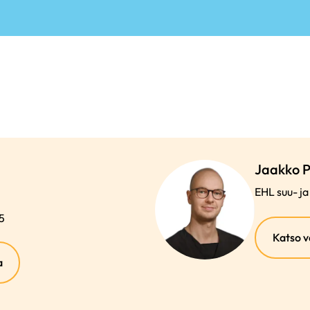
Jaakko 
EHL suu- ja
5
Katso v
(ulkoinen
a
linkki)