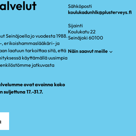
lvelut
Sähköposti
koulukadunhlk@plusterveys.fi
Sijainti
Koulukatu 22
t Seinäjoella jo vuodesta 1988.
Seinäjoki 60100
, erikoishammaslääkäri- ja
an laatuun tarkoittaa sitä, että
Näin saavut meille
ityksessä käyttämällä uusimpia
a henkilöstömme jatkuvasta
alvelumme ovat avoinna koko
uljettuna 17.-31.7.
a