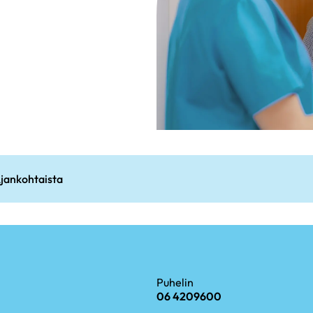
jankohtaista
Puhelin
06 4209600