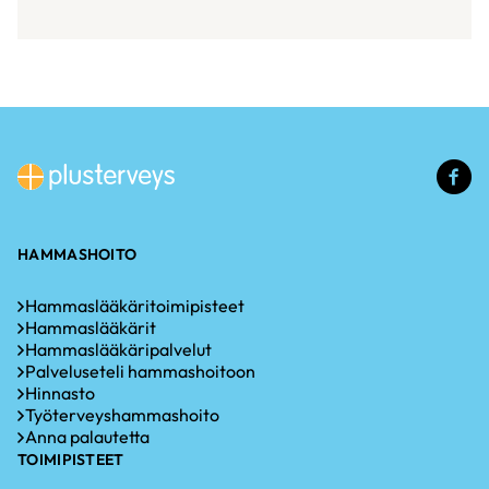
(u
li
HAMMASHOITO
Hammaslääkäritoimipisteet
Hammaslääkärit
Hammaslääkäripalvelut
Palveluseteli hammashoitoon
Hinnasto
Työterveyshammashoito
Anna palautetta
TOIMIPISTEET