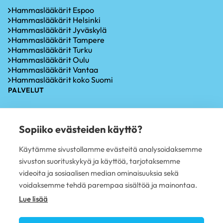
Hammaslääkärit Espoo
Hammaslääkärit Helsinki
Hammaslääkärit Jyväskylä
Hammaslääkärit Tampere
Hammaslääkärit Turku
Hammaslääkärit Oulu
Hammaslääkärit Vantaa
Hammaslääkärit koko Suomi
PALVELUT
Hammastarkastus
Iensairauksien hoito
Sopiiko evästeiden käyttö?
Hammaskiven poisto
Hampaiden valkaisu
Käytämme sivustollamme evästeitä analysoidaksemme
Oikomishoito
sivuston suorituskykyä ja käyttöä, tarjotaksemme
Hammasimplantti
Hampaiden paikkaus
videoita ja sosiaalisen median ominaisuuksia sekä
Hampaan poisto
voidaksemme tehdä parempaa sisältöä ja mainontaa.
PLUSTERVEYS OY
Lue lisää
Avoimet työpaikat