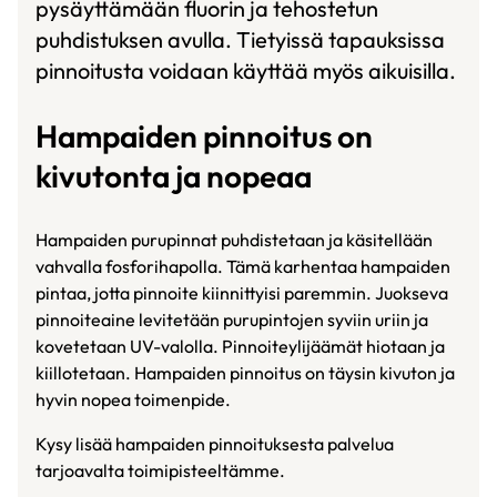
pysäyttämään fluorin ja tehostetun
puhdistuksen avulla. Tietyissä tapauksissa
pinnoitusta voidaan käyttää myös aikuisilla.
Hampaiden pinnoitus on
kivutonta ja nopeaa
Hampaiden purupinnat puhdistetaan ja käsitellään
vahvalla fosforihapolla. Tämä karhentaa hampaiden
pintaa, jotta pinnoite kiinnittyisi paremmin. Juokseva
pinnoiteaine levitetään purupintojen syviin uriin ja
kovetetaan UV-valolla. Pinnoiteylijäämät hiotaan ja
kiillotetaan. Hampaiden pinnoitus on täysin kivuton ja
hyvin nopea toimenpide.
Kysy lisää hampaiden pinnoituksesta palvelua
tarjoavalta toimipisteeltämme.