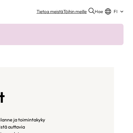
Hae
Tietoa meistä
Töihin meille
FI
t
lanne ja toimintakyky
stä auttavia