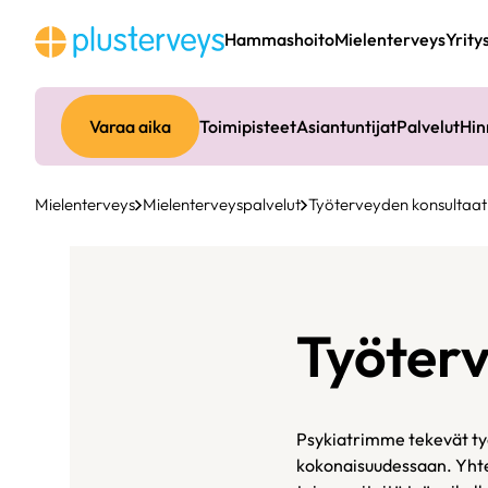
Siirry
sisältöön
Hammashoito
Mielenterveys
Yrity
Varaa aika
Toimipisteet
Asiantuntijat
Palvelut
Hin
Mielenterveys
Mielenterveyspalvelut
Työterveyden konsultaat
Työterv
Psykiatrimme tekevät työ
kokonaisuudessaan. Yhtei