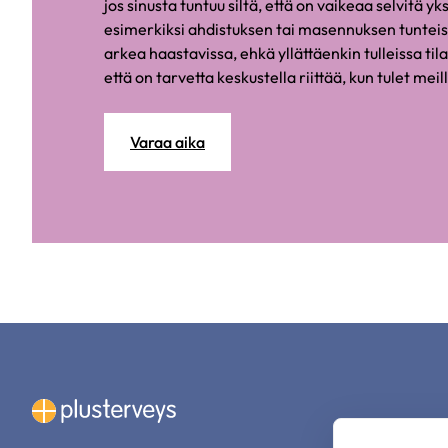
jos sinusta tuntuu siltä, että on vaikeaa selvitä yk
esimerkiksi ahdistuksen tai masennuksen tuntei
arkea haastavissa, ehkä yllättäenkin tulleissa tila
että on tarvetta keskustella riittää, kun tulet meil
Varaa aika