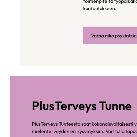
toimenpiteitä työpaikall
kuntoutukseen.
Varaa aika psykiatrin
PlusTerveys Tunne
PlusTerveys Tunteesta saat kokonaisvaltaisesti yk
mielenterveyden eri kysymyksiin. Voit tulla ta