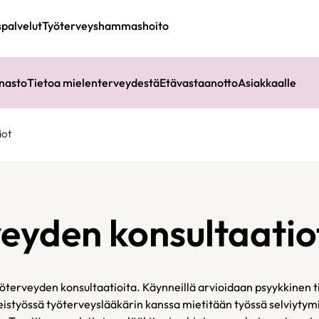
spalvelut
Työterveyshammashoito
nasto
Tietoa mielenterveydestä
Etävastaanotto
Asiakkaalle
iot
eyden konsultaatio
terveyden konsultaatioita. Käynneillä arvioidaan psyykkinen ti
styössä työterveyslääkärin kanssa mietitään työssä selviytymi