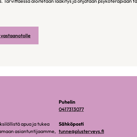
a. Tarvittaessa aloitetaan lääkitys ja ohjataan psykoterapiaan t
 vastaanotolle
Puhelin
0417313077
silöllistä apua ja tukea
Sähköposti
paamaan asiantuntijaamme,
tunne@plusterveys.fi