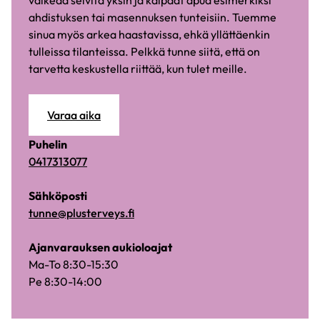
vaikeaa selvitä yksin ja kaipaat apua esimerkiksi
ahdistuksen tai masennuksen tunteisiin. Tuemme
sinua myös arkea haastavissa, ehkä yllättäenkin
tulleissa tilanteissa. Pelkkä tunne siitä, että on
tarvetta keskustella riittää, kun tulet meille.
Varaa aika
Puhelin
0417313077
Sähköposti
tunne@plusterveys.fi
Ajanvarauksen aukioloajat
Ma-To 8:30-15:30
Pe 8:30-14:00