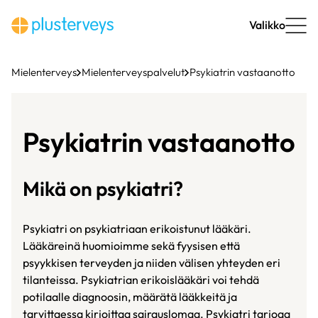
Siirry
sisältöön
Valikko
Mielenterveys
Mielenterveyspalvelut
Psykiatrin vastaanotto
Psykiatrin vastaanotto
Mikä on psykiatri?
Psykiatri on psykiatriaan erikoistunut lääkäri.
Lääkäreinä huomioimme sekä fyysisen että
psyykkisen terveyden ja niiden välisen yhteyden eri
tilanteissa. Psykiatrian erikoislääkäri voi tehdä
potilaalle diagnoosin, määrätä lääkkeitä ja
tarvittaessa kirjoittaa sairauslomaa. Psykiatri tarjoaa