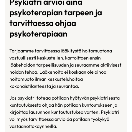
Psykiatri arvioi aina
psykoterapian tarpeen ja
tarvittaessa ohjaa
psykoterapiaan
Tarjoamme tarvittaessa lääkitystä hoitomuotona
vastuullisesti keskustellen, kartoittaen ensin
lääkehoidon tarpeellisuuden ja seuraamme aktiivisesti
hoidon tehoa. Lääkehoito ei koskaan ole ainoa
hoitomuoto ilman keskusteluhoitoa
kokonaistilanteesta ja seurantaa.
Jos psykiatri toteaa potilaan hyötyvän psykiatrisesta
kuntoutuksesta ohjaa hän potilaan kuntoutukseen ja
kirjoittaa lausunnon kuntoutustukea varten. Psykiatri
voi myös tarvittaessa arvioida potilaan työkykyä
vastaanottokäynneillä.