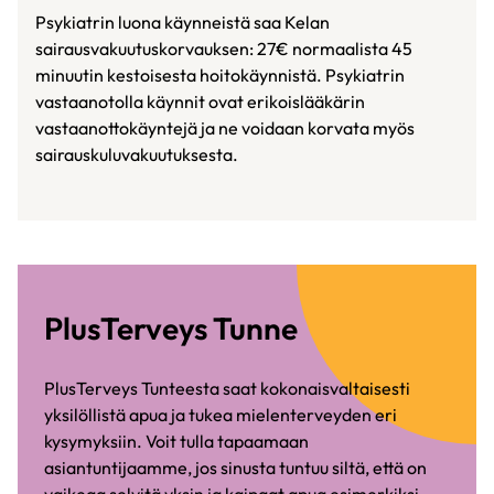
Psykiatrin luona käynneistä saa Kelan
sairausvakuutuskorvauksen: 27€ normaalista 45
minuutin kestoisesta hoitokäynnistä. Psykiatrin
vastaanotolla käynnit ovat erikoislääkärin
vastaanottokäyntejä ja ne voidaan korvata myös
sairauskuluvakuutuksesta.
PlusTerveys Tunne
PlusTerveys Tunteesta saat kokonaisvaltaisesti
yksilöllistä apua ja tukea mielenterveyden eri
kysymyksiin. Voit tulla tapaamaan
asiantuntijaamme, jos sinusta tuntuu siltä, että on