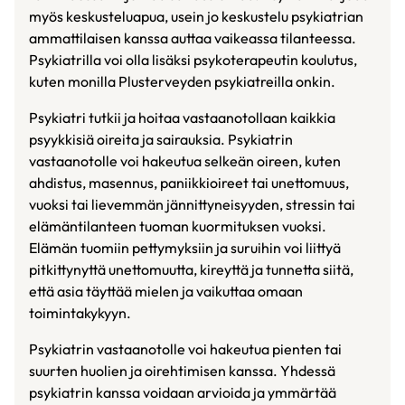
myös keskusteluapua, usein jo keskustelu psykiatrian
ammattilaisen kanssa auttaa vaikeassa tilanteessa.
Psykiatrilla voi olla lisäksi psykoterapeutin koulutus,
kuten monilla Plusterveyden psykiatreilla onkin.
Psykiatri tutkii ja hoitaa vastaanotollaan kaikkia
psyykkisiä oireita ja sairauksia. Psykiatrin
vastaanotolle voi hakeutua selkeän oireen, kuten
ahdistus, masennus, paniikkioireet tai unettomuus,
vuoksi tai lievemmän jännittyneisyyden, stressin tai
elämäntilanteen tuoman kuormituksen vuoksi.
Elämän tuomiin pettymyksiin ja suruihin voi liittyä
pitkittynyttä unettomuutta, kireyttä ja tunnetta siitä,
että asia täyttää mielen ja vaikuttaa omaan
toimintakykyyn.
Psykiatrin vastaanotolle voi hakeutua pienten tai
suurten huolien ja oirehtimisen kanssa. Yhdessä
psykiatrin kanssa voidaan arvioida ja ymmärtää