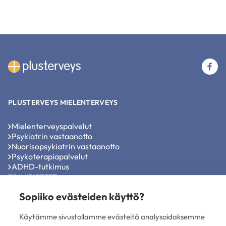
(u
li
PLUSTERVEYS MIELENTERVEYS
Mielenterveyspalvelut
Psykiatrin vastaanotto
Nuorisopsykiatrin vastaanotto
Psykoterapiapalvelut
ADHD-tutkimus
TOIMIPISTEET
Sopiiko evästeiden käyttö?
Psykiatrit ja psykoterapeutit Helsinki
Psykiatrit ja psykoterapeutit Oulu
Käytämme sivustollamme evästeitä analysoidaksemme
Psykiatrit ja psykoterapeutit Tampere