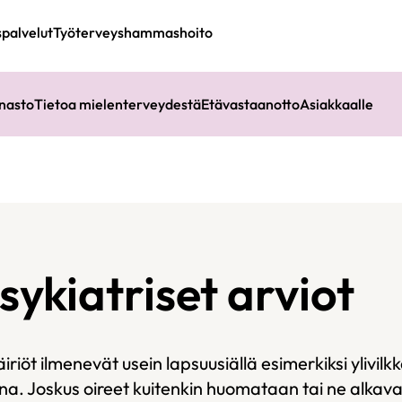
spalvelut
Työterveyshammashoito
nasto
Tietoa mielenterveydestä
Etävastaanotto
Asiakkaalle
ykiatriset arviot
riöt ilmenevät usein lapsuusiällä esimerkiksi ylivilk
na. Joskus oireet kuitenkin huomataan tai ne alkava