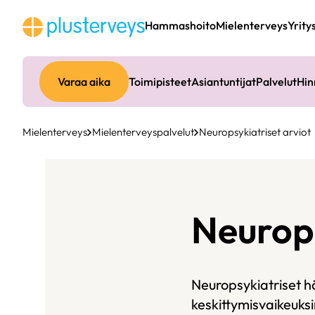
Siirry
sisältöön
Hammashoito
Mielenterveys
Yrity
Varaa aika
Toimipisteet
Asiantuntijat
Palvelut
Hin
Mielenterveys
Mielenterveyspalvelut
Neuropsykiatriset arviot
Neurops
Neuropsykiatriset häi
keskittymisvaikeuksi