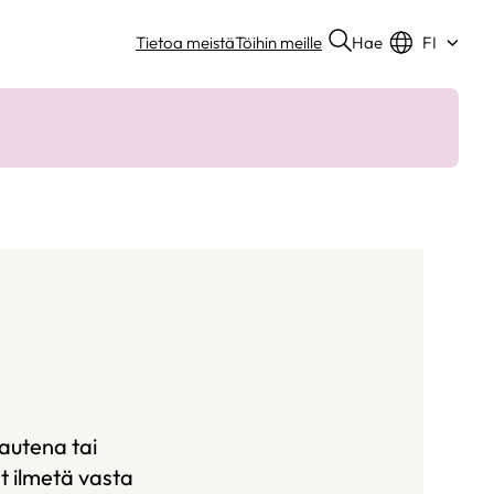
Hae
Tietoa meistä
Töihin meille
FI
kautena tai
t ilmetä vasta