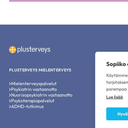
Sopiiko
PLUSTERVEYS MIELENTERVEYS
TOIMIPISTEE
Käytämme s
tarjotakse
Mielenterveyspalvelut
Psykiatrit ja
Psykiatrin vastaanotto
Psykiatrit j
parempaa s
Nuorisopsykiatrin vastaanotto
Psykiatrit j
Lue lisää
Psykoterapiapalvelut
Psykiatrit j
ADHD-tutkimus
Plusterveys
Hyvä