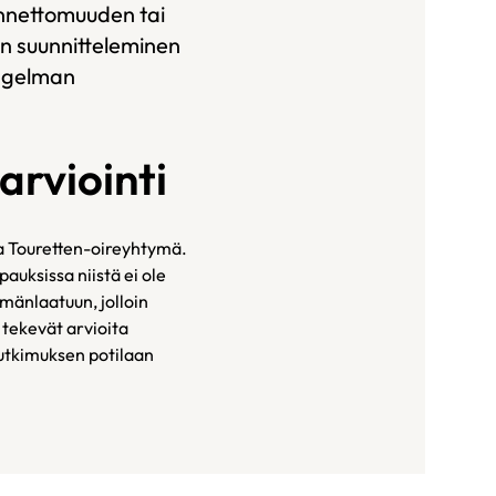
onnettomuuden tai
on suunnitteleminen
ongelman
arviointi
ja Touretten-oireyhtymä.
auksissa niistä ei ole
mänlaatuun, jolloin
 tekevät arvioita
 tutkimuksen potilaan