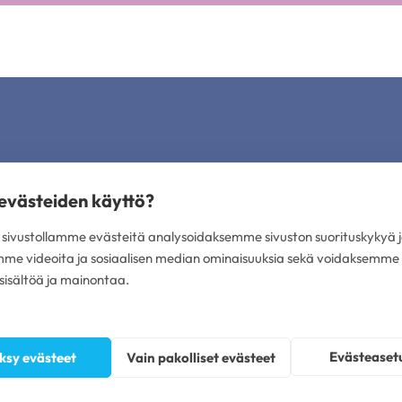
 evästeiden käyttö?
T
PLUSTERVEYS OY
ivustollamme evästeitä analysoidaksemme sivuston suorituskykyä j
mme videoita ja sosiaalisen median ominaisuuksia sekä voidaksemme
 psykoterapeutit Helsinki
Avoimet työpaikat
a psykoterapeutit Oulu
Anna palautetta
isältöä ja mainontaa.
a psykoterapeutit Tampere
Sivujen käyttöehdot
a psykoterapeutit Turku
Tietosuojaseloste
 Tunne
Evästekäytännöt
Omavalvonta
Evästeaset
ksy evästeet
Vain pakolliset evästeet
Saavutettavuusseloste