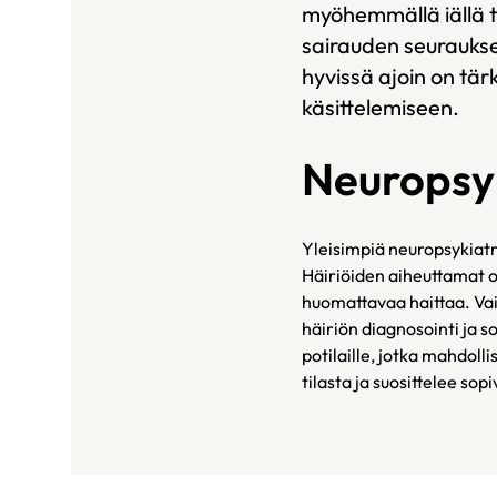
myöhemmällä iällä t
sairauden seuraukse
hyvissä ajoin on tär
käsittelemiseen.
Neuropsyki
Yleisimpiä neuropsykiatr
Häiriöiden aiheuttamat oi
huomattavaa haittaa. Vai
häiriön diagnosointi ja 
potilaille, jotka mahdolli
tilasta ja suosittelee sop