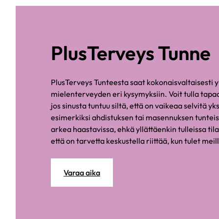
PlusTerveys Tunne
PlusTerveys Tunteesta saat kokonaisvaltaisesti yk
mielenterveyden eri kysymyksiin. Voit tulla ta
jos sinusta tuntuu siltä, että on vaikeaa selvitä yk
esimerkiksi ahdistuksen tai masennuksen tuntei
arkea haastavissa, ehkä yllättäenkin tulleissa tila
että on tarvetta keskustella riittää, kun tulet meil
Varaa aika