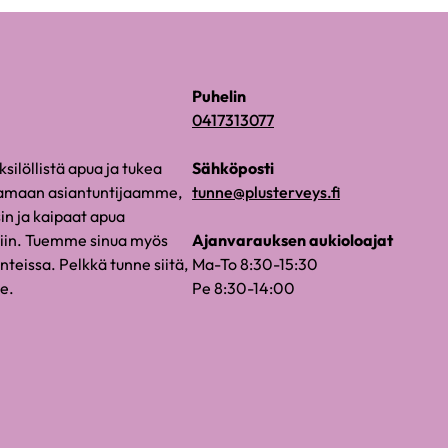
Puhelin
0417313077
silöllistä apua ja tukea
Sähköposti
paamaan asiantuntijaamme,
tunne@plusterveys.fi
sin ja kaipaat apua
siin. Tuemme sinua myös
Ajanvarauksen aukioloajat
nteissa. Pelkkä tunne siitä,
Ma-To 8:30-15:30
le.
Pe 8:30-14:00