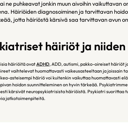
ai ne puhkeavat jonkin muun aivoihin vaikuttavan 
na. Häiriöiden diagnosoiminen ja tarvittavan hoid
keää, jotta häiriöstä kärsivä saa tarvittavan avun 
atriset häiriöt ja niiden 
isia häiriöitä ovat
ADHD
, ADD, autismi, pakko-oireiset häiriöt 
reet vaihtelevat huomattavasti vaikeusasteeltaan ja joissain tap
kea-asteisempi häiriö voi kuitenkin vaikuttaa huomattavasti elä
sopivan hoidon suunnitteleminen on hyvin tärkeää. Psykiatrimme
sesti kärsivät neuropsykiatrisista häiriöistä. Psykiatri suorittaa
ivia jatkotoimenpiteitä.