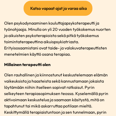
(ulkoinen
Katso vapaat ajat ja varaa aika
linkki)
Olen psykodynaaminen kouluttajapsykoterapeutti ja
työnohjaaja. Minulla on yli 20 vuoden työkokemus nuorten
ja aikuisten psykoterapioista sekä pitkä työkokemus
toimintaterapeuttina aikuispsykiatriasta.
Erityisosaamistani ovat taide- ja valokuvaterapeuttisten
menetelmien käyttö osana terapiaa.
Millainen terapeutti olen
Olen rauhallinen ja kiinnostunut keskustelemaan elämän
vaikeuksista ja haasteista sekä kannustamaan jokaista
löytämään niihin itselleen sopivat ratkaisut. Pyrin
selkeyteen terapiasopimuksen teossa. Kyselemällä pyrin
aktivoimaan keskustelua ja saamaan käsitystä, mitä on
tapahtunut tai mikä askarruttaa potilaan mieltä.
Keskittymällä terapiaistuntoon ja sen tunnelmaan, pyrin