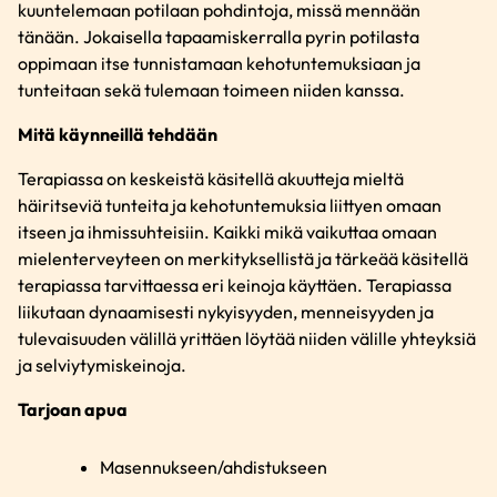
kuuntelemaan potilaan pohdintoja, missä mennään
tänään. Jokaisella tapaamiskerralla pyrin potilasta
oppimaan itse tunnistamaan kehotuntemuksiaan ja
tunteitaan sekä tulemaan toimeen niiden kanssa.
Mitä käynneillä tehdään
Terapiassa on keskeistä käsitellä akuutteja mieltä
häiritseviä tunteita ja kehotuntemuksia liittyen omaan
itseen ja ihmissuhteisiin. Kaikki mikä vaikuttaa omaan
mielenterveyteen on merkityksellistä ja tärkeää käsitellä
terapiassa tarvittaessa eri keinoja käyttäen. Terapiassa
liikutaan dynaamisesti nykyisyyden, menneisyyden ja
tulevaisuuden välillä yrittäen löytää niiden välille yhteyksiä
ja selviytymiskeinoja.
Tarjoan apua
Masennukseen/ahdistukseen