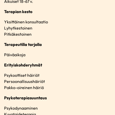
Aikuiset 18-67 v.
Terapian kesto
Yksittäinen konsultaatio
Lyhytkestoinen
Pitkäkestoinen
Terapeutilla tarjolla
Päiväaikoja
Erityiskohderyhmät
Psykoottiset häiriöt
Persoonallisuushäiriöt
Pakko-oireinen häiriö
Psykoterapiasuuntaus
Psykodynaaminen
Kuvataideterapia