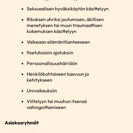
Seksuaalisen hyväksikäytön käsittelyyn
Rikoksen uhriksi joutumisen, äkillisen
menetyksen tai muun traumaattisen
kokemuksen käsittelyyn
Vaikeaan elämäntilanteeseen
Itsetuhoisiin ajatuksiin
Persoonallisuushäiriöön
Henkilökohtaiseen kasvuun ja
kehitykseen
Univaikeuksiin
Viiltelyyn tai muuhun itsensä
vahingoittamiseen
Asiakasryhmät