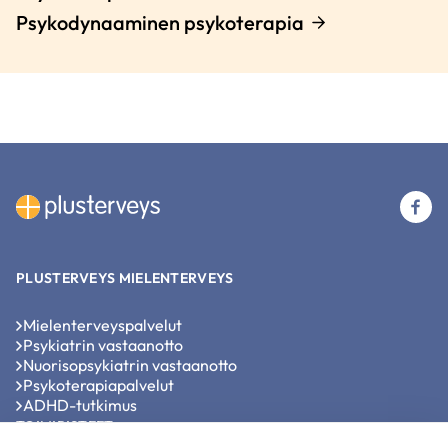
Psykodynaaminen psykoterapia
(u
li
PLUSTERVEYS MIELENTERVEYS
Mielenterveyspalvelut
Psykiatrin vastaanotto
Nuorisopsykiatrin vastaanotto
Psykoterapiapalvelut
ADHD-tutkimus
TOIMIPISTEET