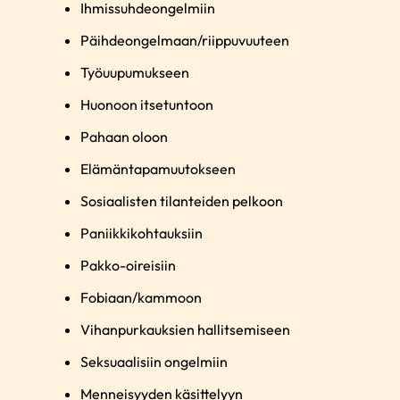
Ihmissuhdeongelmiin
Päihdeongelmaan/riippuvuuteen
Työuupumukseen
Huonoon itsetuntoon
Pahaan oloon
Elämäntapamuutokseen
Sosiaalisten tilanteiden pelkoon
Paniikkikohtauksiin
Pakko-oireisiin
Fobiaan/kammoon
Vihanpurkauksien hallitsemiseen
Seksuaalisiin ongelmiin
Menneisyyden käsittelyyn