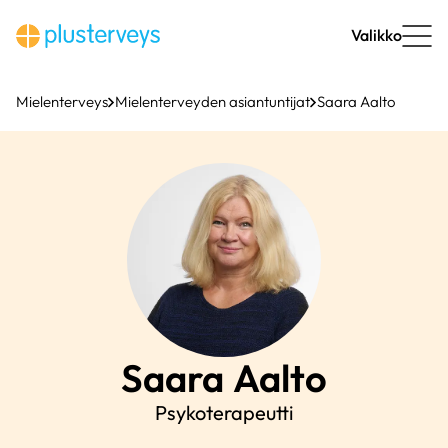
Siirry
sisältöön
Valikko
Mielenterveys
Mielenterveyden asiantuntijat
Saara Aalto
Saara
Aalto
Psykoterapeutti