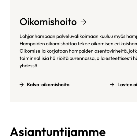
Oikomishoito
Lohjanhampaan palveluvalikoimaan kuuluu myös hamp
Hampaiden oikomishoitoa tekee oikomisen erikoisha
Oikomisella korjataan hampaiden asentovirheitä, jotk
toiminnallisia häiriöitä purennassa, olla esteettisesti 
yhdessä.
Kalvo-oikomishoito
Lasten o
Asiantuntijamme