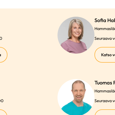
Sofia H
Hammaslää
00
Seuraava va
(ulkoinen
a
Katso v
linkki)
Tuomas 
Hammaslää
00
Seuraava v