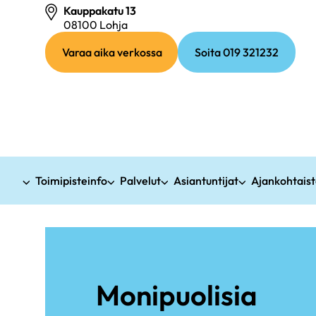
Kauppakatu 13
08100 Lohja
(ulkoinen
(ulkoinen
Varaa aika verkossa
linkki)
Soita 019 321232
linkki)
Toimipisteinfo
Palvelut
Asiantuntijat
Ajankohtais
Monipuolisia