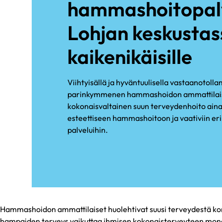
hammashoitopalv
Lohjan keskustas
kaikenikäisille
Viihtyisällä ja hyväntuulisella vastaanotoll
parinkymmenen hammashoidon ammattilaise
kokonaisvaltainen suun terveydenhoito ai
esteettiseen hammashoitoon ja vaativiin e
palveluihin.
Hammashoidon ammattilaiset huolehtivat suusi terveydestä kork
hampaiden terveys vaikuttaa ihmisen kokonaisterveyteen monel