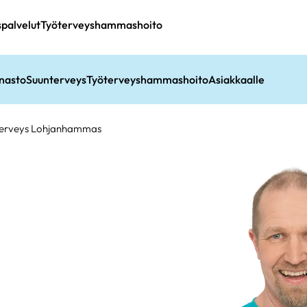
spalvelut
Työterveyshammashoito
nasto
Suunterveys
Työterveyshammashoito
Asiakkaalle
Terveys Lohjanhammas