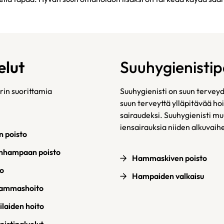
lut
Suuhygienistip
in suorittamia
Suuhygienisti on suun tervey
suun terveyttä ylläpitävää ho
sairaudeksi. Suuhygienisti m
iensairauksia niiden alkuvaih
 poisto
enhampaan poisto
Hammaskiven poisto
to
Hampaiden valkaisu
hammashoito
ilaiden hoito