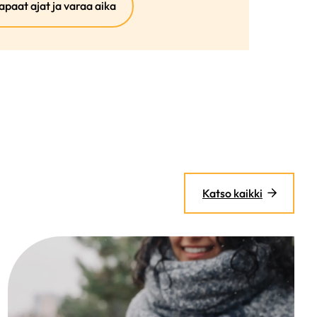
(ulkoinen
apaat ajat ja varaa aika
linkki)
Katso kaikki