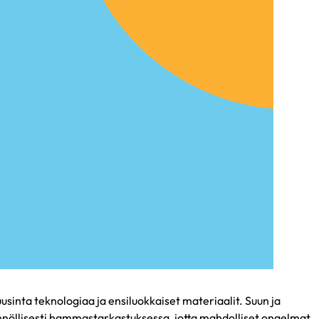
nta teknologiaa ja ensiluokkaiset materiaalit. Suun ja
nöllisesti hammastarkastuksessa, jotta mahdolliset ongelmat