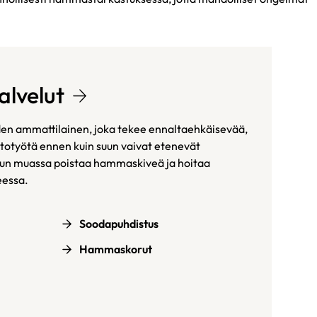
alvelut
den ammattilainen, joka tekee ennaltaehkäisevää,
itotyötä ennen kuin suun vaivat etenevät
uun muassa poistaa hammaskiveä ja hoitaa
eessa.
Soodapuhdistus
Hammaskorut