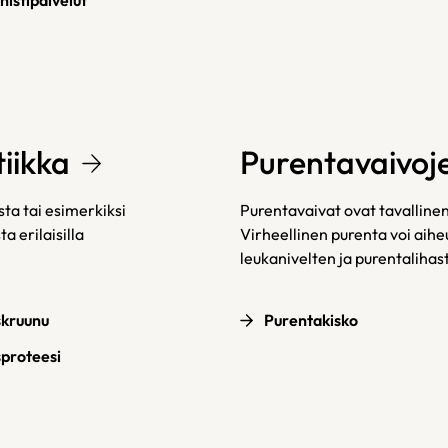
nistipalvelut
iikka
Purentavaivoje
ta tai esimerkiksi
Purentavaivat ovat tavallinen
 erilaisilla
Virheellinen purenta voi aihe
leukanivelten ja purentalihas
kruunu
Purentakisko
roteesi