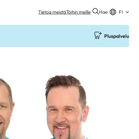
Hae
Tietoa meistä
Töihin meille
FI
Pluspalvelu