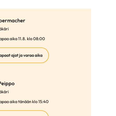
abermacher
käri
paa aika 11.8. klo 08:00
(ulkoinen
apaat ajat ja varaa aika
linkki)
Peippo
käri
apaa aika tänään klo 15:40