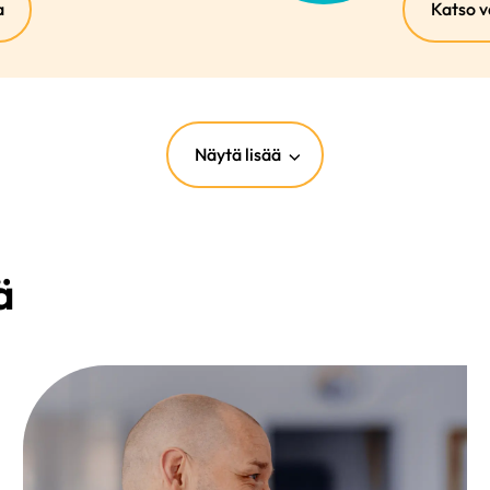
(ulkoinen
a
Katso v
linkki)
Näytä lisää
ä