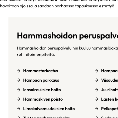
havaitaan ajoissa ja saadaan parhaassa tapauksessa estettyä.
Hammashoidon peruspalve
Hammashoidon peruspalveluihin kuuluu hammaslääkär
rutiinitoimenpiteitä.
Hammastarkastus
Hampaan
Hampaan paikkaus
Viisaud
Iensairauksien hoito
Juurihoi
Hammaskiven poisto
Lasten 
Limakalvomuutoksien hoito
Pelkopot