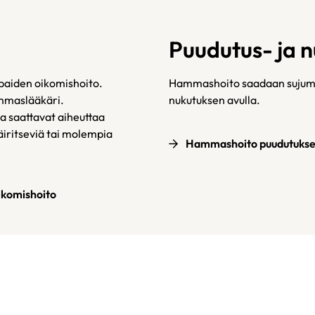
Puudutus- ja n
aiden oikomishoito.
Hammashoito saadaan sujumaa
mmaslääkäri.
nukutuksen avulla.
a saattavat aiheuttaa
häiritseviä tai molempia
Hammashoito puudutukse
ikomishoito