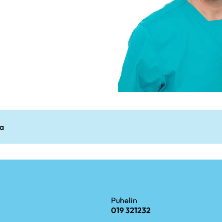
ta
Puhelin
019 321232