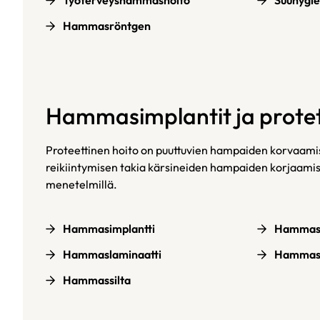
Työterveyshammashoito
Suuhygie
Hammasröntgen
Hammasimplantit ja protet
Proteettinen hoito on puuttuvien hampaiden korvaamis
reikiintymisen takia kärsineiden hampaiden korjaamista
menetelmillä.
Hammasimplantti
Hammas
Hammaslaminaatti
Hammasp
Hammassilta