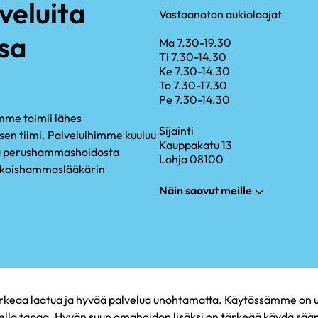
eluita
Vastaanoton aukioloajat
sa
Ma 7.30-19.30
Ti 7.30-14.30
Ke 7.30-14.30
To 7.30-17.30
Pe 7.30-14.30
amme toimii lähes
Sijainti
n tiimi. Palveluihimme kuuluu
Kauppakatu 13
na perushammashoidosta
Lohja 08100
rikoishammaslääkärin
Näin saavut meille
eaa laatua ja hyvää palvelua unohtamatta. Käytössämme on uusi
la tapaa. Hyvän suun omahoidon lisäksi on tärkeää käydä sään