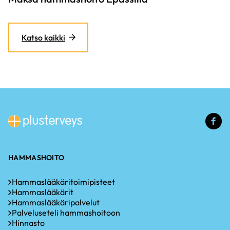
Katso kaikki
(u
li
HAMMASHOITO
Hammaslääkäritoimipisteet
Hammaslääkärit
Hammaslääkäripalvelut
Palveluseteli hammashoitoon
Hinnasto