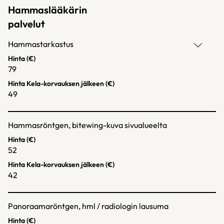
Hammaslääkärin
palvelut
Hammastarkastus
Hinta (€)
79
Hinta Kela-korvauksen jälkeen (€)
49
Hammasröntgen, bitewing-kuva sivualueelta
Hinta (€)
52
Hinta Kela-korvauksen jälkeen (€)
42
Panoraamaröntgen, hml / radiologin lausuma
Hinta (€)