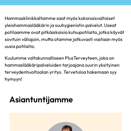
Hammasklinikkaltamme saat myös kokonaisvaltaiset
yleishammaslääkärin ja suuhygienistin palvelut. Useat
potilaamme ovat pitkäaikaisia kutsupotilaita, jotka käyvät
sovituin väliajoin, mutta otamme jatkuvasti vastaan myös
uusia potilaita.
Kuulumme valtakunnalliseen PlusTerveyteen, joka on
hammaslääkäripalveluiden tarjoajana suurin yksityinen
terveydenhuoltoalan yritys. Tervetuloa hakemaan syy
hymyyn!
Asiantuntijamme