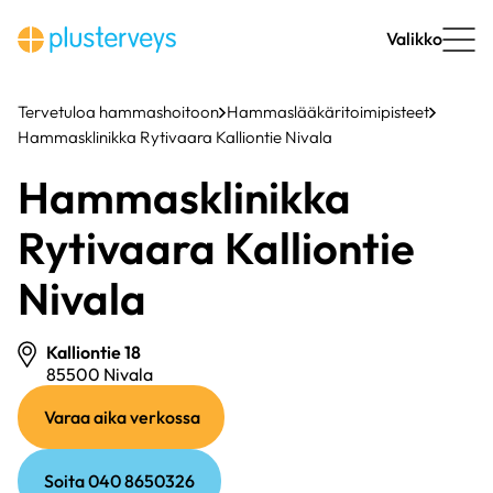
Siirry
sisältöön
Valikko
Tervetuloa hammashoitoon
Hammaslääkäritoimipisteet
Hammasklinikka Rytivaara Kalliontie Nivala
Hammasklinikka
Rytivaara Kalliontie
Nivala
Kalliontie 18
85500 Nivala
(ulkoinen
(ulkoinen
Varaa aika verkossa
linkki)
linkki)
Soita 040 8650326