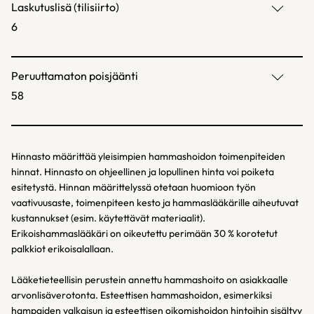
Laskutuslisä (tilisiirto)
6
Peruuttamaton poisjäänti
58
Hinnasto määrittää yleisimpien hammashoidon toimenpiteiden
hinnat. Hinnasto on ohjeellinen ja lopullinen hinta voi poiketa
esitetystä. Hinnan määrittelyssä otetaan huomioon työn
vaativuusaste, toimenpiteen kesto ja hammaslääkärille aiheutuvat
kustannukset (esim. käytettävät materiaalit).
Erikoishammaslääkäri on oikeutettu perimään 30 % korotetut
palkkiot erikoisalallaan.
Lääketieteellisin perustein annettu hammashoito on asiakkaalle
arvonlisäverotonta. Esteettisen hammashoidon, esimerkiksi
hampaiden valkaisun ja esteettisen oikomishoidon hintoihin sisältyy