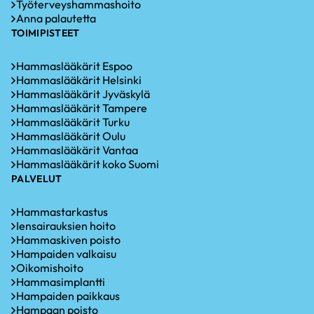
Työterveyshammashoito
Anna palautetta
TOIMIPISTEET
Hammaslääkärit Espoo
Hammaslääkärit Helsinki
Hammaslääkärit Jyväskylä
Hammaslääkärit Tampere
Hammaslääkärit Turku
Hammaslääkärit Oulu
Hammaslääkärit Vantaa
Hammaslääkärit koko Suomi
PALVELUT
Hammastarkastus
Iensairauksien hoito
Hammaskiven poisto
Hampaiden valkaisu
Oikomishoito
Hammasimplantti
Hampaiden paikkaus
Hampaan poisto