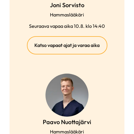
Joni Sorvisto
Hammaslääkäri
Seuraava vapaa aika 10.8. klo 14:40
(ulkoinen
Katso vapaat ajat ja varaa aika
linkki)
Paavo Nuottajärvi
Hammaslääkäri