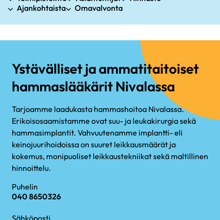
Ajankohtaista
Omavalvonta
Ystävälliset ja ammatitaitoiset
hammaslääkärit Nivalassa
Tarjoamme laadukasta hammashoitoa Nivalassa.
Erikoisosaamistamme ovat suu- ja leukakirurgia sekä
hammasimplantit. Vahvuutenamme implantti- eli
keinojuurihoidoissa on suuret leikkausmäärät ja
kokemus, monipuoliset leikkaustekniikat sekä maltillinen
hinnoittelu.
Puhelin
040 8650326
Sähköposti