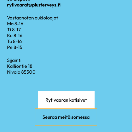
rytivaarat@plusterveys.fi
Vastaanoton aukioloajat
Ma 8-16
Ti 8-17
Ke 8-16
To 8-16
Pe 8-15
Sijainti
Kalliontie 18
Nivala 85500
Rytivaaran kotisivut
Seuraa meitä somessa