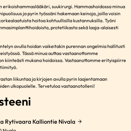
en erikoishammaslääkäri, suukirurgi. Hammashoidossa minua
ipuolisuus ja pyrin työssäni hakemaan keinoja, joilla voisin
 korkealaatuista hoitoa kohtuullisilla kustannuksilla. Työni
mmasimplanttihoidoista, protetiikasta sekä laaja-alaisesti
.
ntelyn avulla hoidan vaikeitakin purennan ongelmia hallitusti
teistyössä. Tässä minua auttaa vastaanottomme
 on kiinteästi mukana hoidoissa. Vastaanottomme erityispiirre
 tiimityö.
astan liikuntaa ja kirjojen avulla pyrin laajentamaan
en ulkopuolelle. Tervetuloa vastaanotolleni!
steeni
 Rytivaara Kalliontie Nivala
0
Nivala