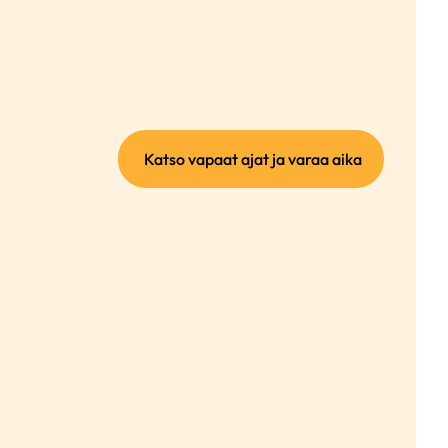
(ulkoinen
Katso vapaat ajat ja varaa aika
linkki)