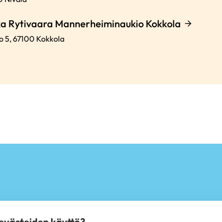
a Rytivaara Mannerheiminaukio Kokkola
o 5,
67100
Kokkola
 evästeiden käyttö?