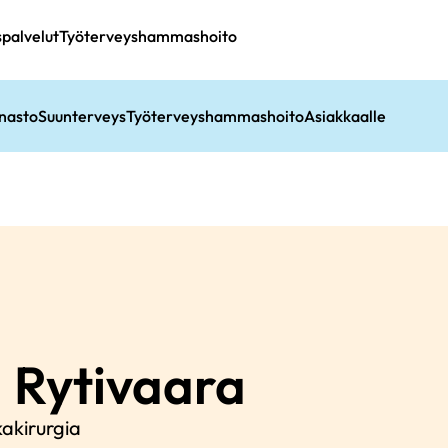
spalvelut
Työterveyshammashoito
nasto
Suunterveys
Työterveyshammashoito
Asiakkaalle
i
Rytivaara
kakirurgia