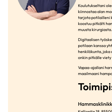
Koulutukseltani ol
kiinnostaa alan mon
tarjota potilailleni
koostuu pitkälti ha
muusta kirurgiasta
Digitaalisen työske
potilaan kanssa yh
henkilökunta, joka
onkin pitkälle viety
Vapaa-ajallani harr
maailmaani hampaid
Toimipi
Hammasklinikka
Kalliontie 18,
8550