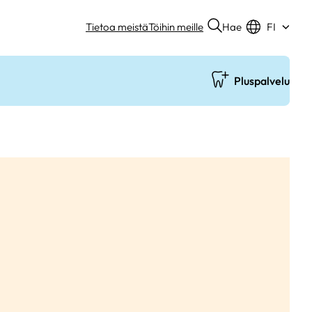
Hae
Tietoa meistä
Töihin meille
FI
Pluspalvelu