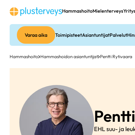
Siirry
sisältöön
Hammashoito
Mielenterveys
Yrity
Varaa aika
Toimipisteet
Asiantuntijat
Palvelut
Hin
Hammashoito
Hammashoidon asiantuntijat
Pentti Rytivaara
Pentt
EHL suu- ja leu