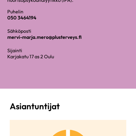
nuorisopsykoanalyytikko (IPA).
Puhelin
050 3464194
Sähköposti
mervi-marja.mero@plusterveys.fi
Sijainti
Karjakatu 17 as 2 Oulu
Asiantuntijat