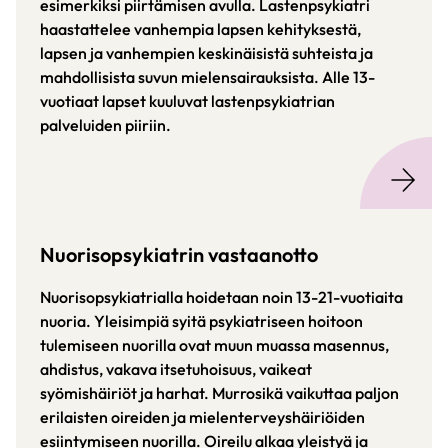
esimerkiksi piirtämisen avulla. Lastenpsykiatri
haastattelee vanhempia lapsen kehityksestä,
lapsen ja vanhempien keskinäisistä suhteista ja
mahdollisista suvun mielensairauksista. Alle 13-
vuotiaat lapset kuuluvat lastenpsykiatrian
palveluiden piiriin.
Nuorisopsykiatrin vastaanotto
Nuorisopsykiatrialla hoidetaan noin 13-21-vuotiaita
nuoria. Yleisimpiä syitä psykiatriseen hoitoon
tulemiseen nuorilla ovat muun muassa masennus,
ahdistus, vakava itsetuhoisuus, vaikeat
syömishäiriöt ja harhat. Murrosikä vaikuttaa paljon
erilaisten oireiden ja mielenterveyshäiriöiden
esiintymiseen nuorilla. Oireilu alkaa yleistyä ja