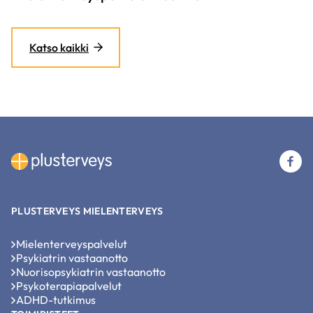
Katso kaikki
(u
li
PLUSTERVEYS MIELENTERVEYS
Mielenterveyspalvelut
Psykiatrin vastaanotto
Nuorisopsykiatrin vastaanotto
Psykoterapiapalvelut
ADHD-tutkimus