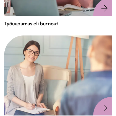
Työuupumus eli burnout