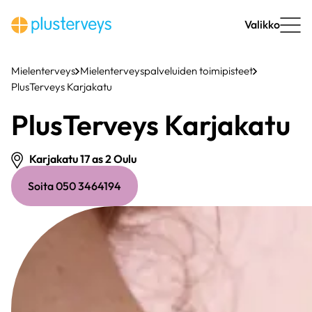
Siirry
sisältöön
Valikko
Mielenterveys
Mielenterveyspalveluiden toimipisteet
PlusTerveys Karjakatu
PlusTerveys Karjakatu
Karjakatu 17 as 2 Oulu
(ulkoinen
Soita 050 3464194
linkki)