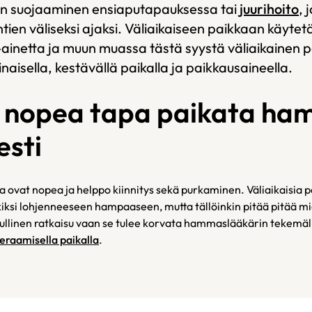
n suojaaminen ensiaputapauksessa tai
juurihoito
,
ien väliseksi ajaksi. Väliaikaiseen paikkaan käytet
ainetta ja muun muassa tästä syystä väliaikainen pa
inaisella, kestävällä paikalla ja paikkausaineella.
a nopea tapa paikata h
esti
a ovat nopea ja helppo kiinnitys sekä purkaminen. Väliaikaisia 
ksi lohjenneeseen hampaaseen, mutta tällöinkin pitää pitää mie
pullinen ratkaisu vaan se tulee korvata hammaslääkärin tekemällä
eraamisella paikalla
.