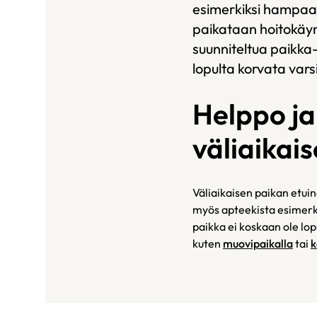
esimerkiksi hampaa
paikataan hoitokäynt
suunniteltua paikka-
lopulta korvata vars
Helppo j
väliaikais
Väliaikaisen paikan etuin
myös apteekista esimerki
paikka ei koskaan ole lo
kuten
muovipaikalla
tai
k