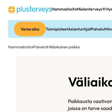
Siirry
sisältöön
Hammashoito
Mielenterveys
Yrity
Varaa aika
Toimipisteet
Asiantuntijat
Palvelut
Hin
Hammashoito
Palvelut
Väliaikainen paikka
Väliaik
Paikkausta vaativan
joissa on tarve saada