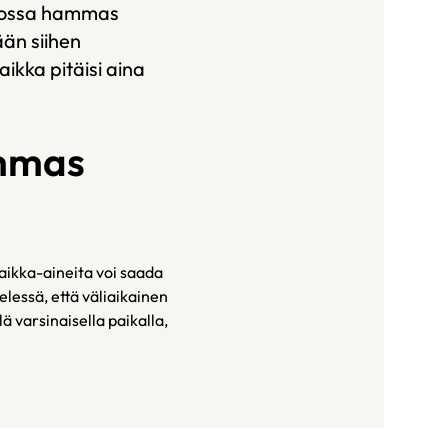
 jossa hammas
ään siihen
ikka pitäisi aina
ammas
paikka-aineita voi saada
lessä, että väliaikainen
 varsinaisella paikalla,