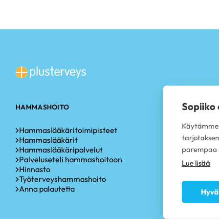
Sopiiko
HAMMASHOITO
TOIMIPISTEE
Käytämme s
Hammaslääkäritoimipisteet
Hammaslääk
tarjotakse
Hammaslääkärit
Hammaslääkä
Hammaslääkäripalvelut
Hammaslääkä
parempaa s
Palveluseteli hammashoitoon
Hammaslääk
Lue lisää
Hinnasto
Hammaslääk
Työterveyshammashoito
Hammaslääk
Anna palautetta
Hammaslääk
Hyvä
Hammaslääk