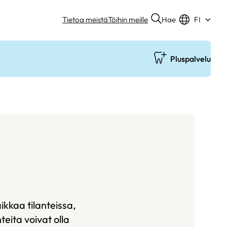
Hae
Tietoa meistä
Töihin meille
FI
Pluspalvelu
kkaa tilanteissa,
teita voivat olla