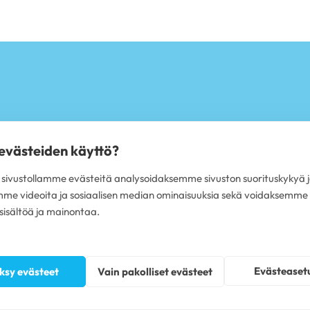
 evästeiden käyttö?
T
PALVELUT
ivustollamme evästeitä analysoidaksemme sivuston suorituskykyä j
ärit Espoo
Hammastarkastus
mme videoita ja sosiaalisen median ominaisuuksia sekä voidaksemme
rit Helsinki
Iensairauksien hoito
rit Jyväskylä
Hammaskiven poisto
isältöä ja mainontaa.
ärit Tampere
Hampaiden valkaisu
ärit Turku
Oikomishoito
ärit Oulu
Hammasimplantti
ärit Vantaa
Hampaiden paikkaus
Evästeaset
ksy evästeet
Vain pakolliset evästeet
ärit koko Suomi
Hampaan poisto