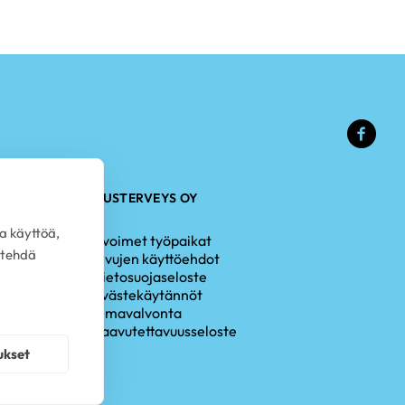
(ulk
linkk
PLUSTERVEYS OY
a käyttöä,
Avoimet työpaikat
 tehdä
Sivujen käyttöehdot
Tietosuojaseloste
Evästekäytännöt
Omavalvonta
Saavutettavuusseloste
ukset