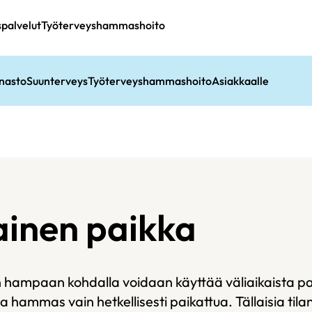
spalvelut
Työterveyshammashoito
nasto
Suunterveys
Työterveyshammashoito
Asiakkaalle
ainen paikka
 hampaan kohdalla voidaan käyttää väliaikaista pai
 hammas vain hetkellisesti paikattua. Tällaisia tilan