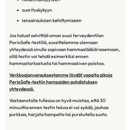
suorituskykyyn
iensairauksien kehittymiseen
Jos haluat selvittää oman suusi terveydentilan
PerioSafe-testillä, suosittelemme olemaan
yhteydessä sinulle sopivaan hammaslääkäriasemaan,
sillä testin voi tehdä esimerkiksi ennen
hammastarkastusta tai hammaskiven poistoa.
Verkkoajanvarauksestamme löydät vapaita aikoja
PerioSafe-testiin hampaiden puhdistuksen
yhteydessä.
Vastaanotolle tullessa on hyvä muistaa, että 30
minuuttia ennen testin tekoa ei voi syödä, jauhaa
purkkaa, harjata hampaita tai purskutella suuta.