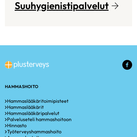
Suuhygienistipalvelut
(u
li
HAMMASHOITO
Hammaslääkäritoimipisteet
Hammaslääkärit
Hammaslääkäripalvelut
Palveluseteli hammashoitoon
Hinnasto
Työterveyshammashoito