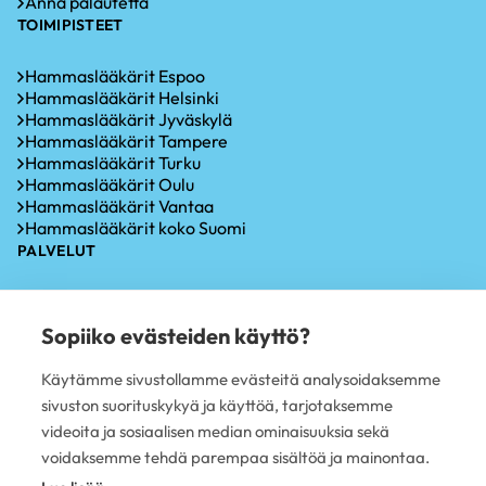
Anna palautetta
TOIMIPISTEET
Hammaslääkärit Espoo
Hammaslääkärit Helsinki
Hammaslääkärit Jyväskylä
Hammaslääkärit Tampere
Hammaslääkärit Turku
Hammaslääkärit Oulu
Hammaslääkärit Vantaa
Hammaslääkärit koko Suomi
PALVELUT
Hammastarkastus
Iensairauksien hoito
Sopiiko evästeiden käyttö?
Hammaskiven poisto
Hampaiden valkaisu
Käytämme sivustollamme evästeitä analysoidaksemme
Oikomishoito
sivuston suorituskykyä ja käyttöä, tarjotaksemme
Hammasimplantti
Hampaiden paikkaus
videoita ja sosiaalisen median ominaisuuksia sekä
Hampaan poisto
voidaksemme tehdä parempaa sisältöä ja mainontaa.
PLUSTERVEYS OY