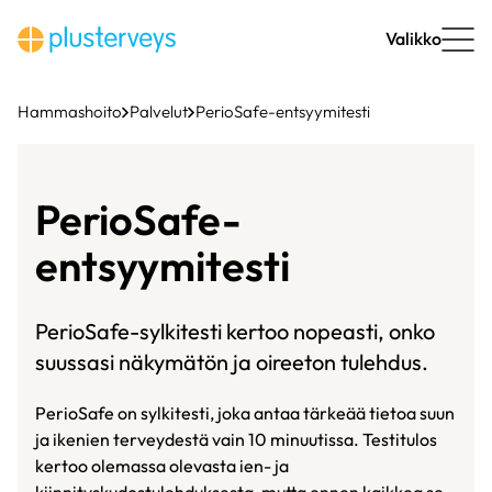
Siirry
sisältöön
Valikko
Hammashoito
Palvelut
PerioSafe-entsyymitesti
PerioSafe-
entsyymitesti
PerioSafe-sylkitesti kertoo nopeasti, onko
suussasi näkymätön ja oireeton tulehdus.
PerioSafe on sylkitesti, joka antaa tärkeää tietoa suun
ja ikenien terveydestä vain 10 minuutissa. Testitulos
kertoo olemassa olevasta ien- ja