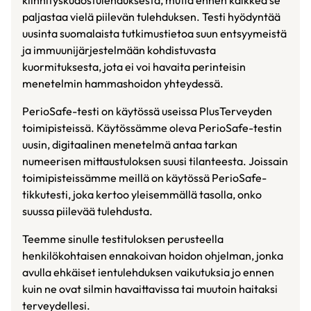
kiinnityskudostulehduksesta, mutta ennen kaikkea se
paljastaa vielä piilevän tulehduksen. Testi hyödyntää
uusinta suomalaista tutkimustietoa suun entsyymeistä
ja immuunijärjestelmään kohdistuvasta
kuormituksesta, jota ei voi havaita perinteisin
menetelmin hammashoidon yhteydessä.
PerioSafe-testi on käytössä useissa PlusTerveyden
toimipisteissä. Käytössämme oleva PerioSafe-testin
uusin, digitaalinen menetelmä antaa tarkan
numeerisen mittaustuloksen suusi tilanteesta. Joissain
toimipisteissämme meillä on käytössä PerioSafe-
tikkutesti, joka kertoo yleisemmällä tasolla, onko
suussa piilevää tulehdusta.
Teemme sinulle testituloksen perusteella
henkilökohtaisen ennakoivan hoidon ohjelman, jonka
avulla ehkäiset ientulehduksen vaikutuksia jo ennen
kuin ne ovat silmin havaittavissa tai muutoin haitaksi
terveydellesi.