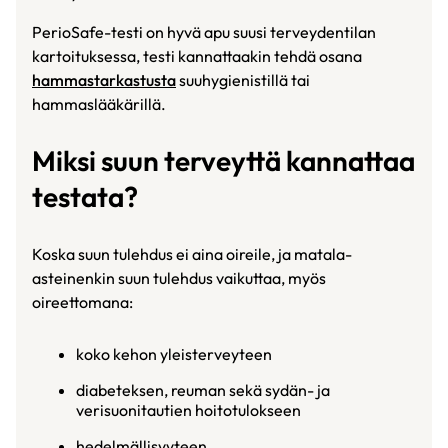
PerioSafe-testi on hyvä apu suusi terveydentilan
kartoituksessa, testi kannattaakin tehdä osana
hammastarkastusta
suuhygienistillä tai
hammaslääkärillä.
Miksi suun terveyttä kannattaa
testata?
Koska suun tulehdus ei aina oireile, ja matala-
asteinenkin suun tulehdus vaikuttaa, myös
oireettomana:
koko kehon yleisterveyteen
diabeteksen, reuman sekä sydän- ja
verisuonitautien hoitotulokseen
hedelmällisyyteen