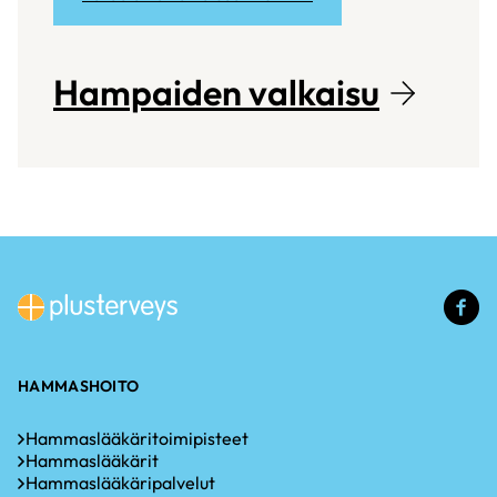
Hampaiden valkaisu
(u
li
HAMMASHOITO
Hammaslääkäritoimipisteet
Hammaslääkärit
Hammaslääkäripalvelut