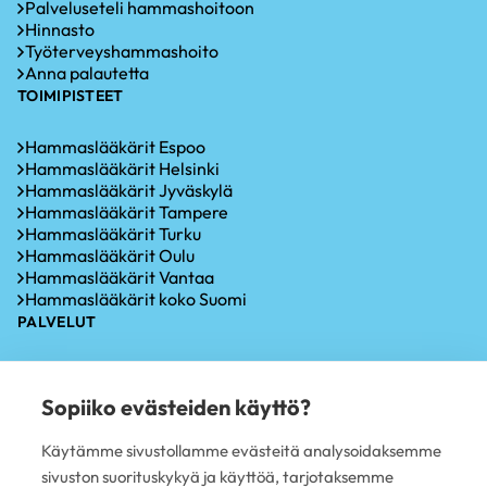
Palveluseteli hammashoitoon
Hinnasto
Työterveyshammashoito
Anna palautetta
TOIMIPISTEET
Hammaslääkärit Espoo
Hammaslääkärit Helsinki
Hammaslääkärit Jyväskylä
Hammaslääkärit Tampere
Hammaslääkärit Turku
Hammaslääkärit Oulu
Hammaslääkärit Vantaa
Hammaslääkärit koko Suomi
PALVELUT
Hammastarkastus
Iensairauksien hoito
Sopiiko evästeiden käyttö?
Hammaskiven poisto
Hampaiden valkaisu
Käytämme sivustollamme evästeitä analysoidaksemme
Oikomishoito
sivuston suorituskykyä ja käyttöä, tarjotaksemme
Hammasimplantti