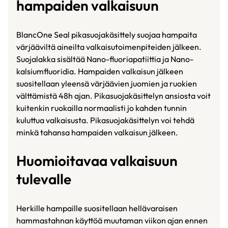
hampaiden valkaisuun
BlancOne Seal pikasuojakäsittely suojaa hampaita
värjääviltä aineilta valkaisutoimenpiteiden jälkeen.
Suojalakka sisältää Nano-fluoriapatiittia ja Nano-
kalsiumfluoridia. Hampaiden valkaisun jälkeen
suositellaan yleensä värjäävien juomien ja ruokien
välttämistä 48h ajan. Pikasuojakäsittelyn ansiosta voit
kuitenkin ruokailla normaalisti jo kahden tunnin
kuluttua valkaisusta. Pikasuojakäsittelyn voi tehdä
minkä tahansa hampaiden valkaisun jälkeen.
Huomioitavaa valkaisuun
tulevalle
Herkille hampaille suositellaan hellävaraisen
hammastahnan käyttöä muutaman viikon ajan ennen