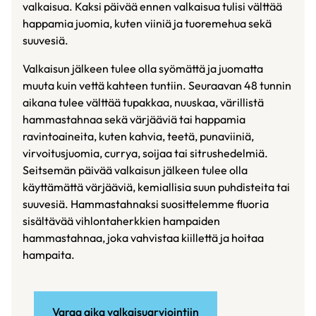
valkaisua. Kaksi päivää ennen valkaisua tulisi välttää
happamia juomia, kuten viiniä ja tuoremehua sekä
suuvesiä.
Valkaisun jälkeen tulee olla syömättä ja juomatta
muuta kuin vettä kahteen tuntiin. Seuraavan 48 tunnin
aikana tulee välttää tupakkaa, nuuskaa, värillistä
hammastahnaa sekä värjääviä tai happamia
ravintoaineita, kuten kahvia, teetä, punaviiniä,
virvoitusjuomia, currya, soijaa tai sitrushedelmiä.
Seitsemän päivää valkaisun jälkeen tulee olla
käyttämättä värjääviä, kemiallisia suun puhdisteita tai
suuvesiä. Hammastahnaksi suosittelemme fluoria
sisältävää vihlontaherkkien hampaiden
hammastahnaa, joka vahvistaa kiillettä ja hoitaa
hampaita.
Varaa aika valkaisuarviointiin