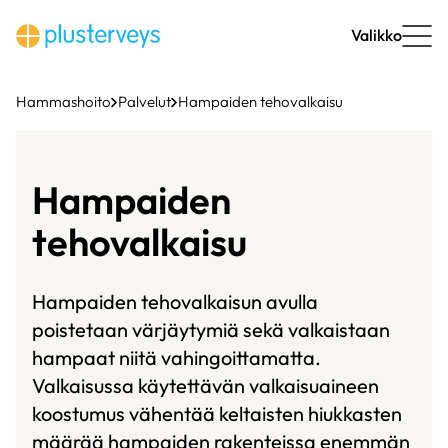
Siirry
sisältöön
Valikko
Hammashoito
Palvelut
Hampaiden tehovalkaisu
Hampaiden
tehovalkaisu
Hampaiden tehovalkaisun avulla
poistetaan värjäytymiä sekä valkaistaan
hampaat niitä vahingoittamatta.
Valkaisussa käytettävän valkaisuaineen
koostumus vähentää keltaisten hiukkasten
määrää hampaiden rakenteissa enemmän