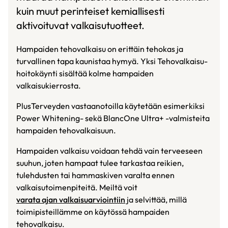
kuin muut perinteiset kemiallisesti
aktivoituvat valkaisutuotteet.
Hampaiden tehovalkaisu on erittäin tehokas ja
turvallinen tapa kaunistaa hymyä. Yksi Tehovalkaisu-
hoitokäynti sisältää kolme hampaiden
valkaisukierrosta.
PlusTerveyden vastaanotoilla käytetään esimerkiksi
Power Whitening- sekä BlancOne Ultra+ -valmisteita
hampaiden tehovalkaisuun.
Hampaiden valkaisu voidaan tehdä vain terveeseen
suuhun, joten hampaat tulee tarkastaa reikien,
tulehdusten tai hammaskiven varalta ennen
valkaisutoimenpiteitä. Meiltä voit
varata ajan valkaisuarviointiin
ja selvittää, millä
toimipisteillämme on käytössä hampaiden
tehovalkaisu.