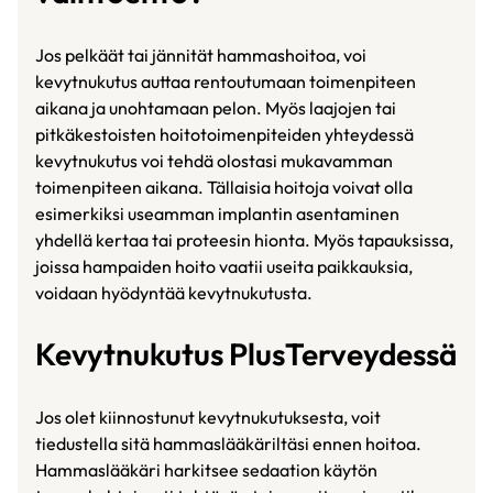
Jos pelkäät tai jännität hammashoitoa, voi
kevytnukutus auttaa rentoutumaan toimenpiteen
aikana ja unohtamaan pelon. Myös laajojen tai
pitkäkestoisten hoitotoimenpiteiden yhteydessä
kevytnukutus voi tehdä olostasi mukavamman
toimenpiteen aikana. Tällaisia hoitoja voivat olla
esimerkiksi useamman implantin asentaminen
yhdellä kertaa tai proteesin hionta. Myös tapauksissa,
joissa hampaiden hoito vaatii useita paikkauksia,
voidaan hyödyntää kevytnukutusta.
Kevytnukutus PlusTerveydessä
Jos olet kiinnostunut kevytnukutuksesta, voit
tiedustella sitä hammaslääkäriltäsi ennen hoitoa.
Hammaslääkäri harkitsee sedaation käytön