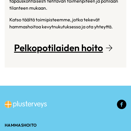
tapauskohtaisesti tehtävän toimenpiteen ja potilaan
tilanteen mukaan.
Katso täältä toimipisteemme, jotka tekevät
hammashoitoa kevytnukutuksessa ja ota yhteyttä.
Pelkopotilaiden hoito
(u
li
HAMMASHOITO