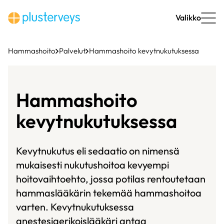
Siirry
sisältöön
Valikko
Hammashoito
Palvelut
Hammashoito kevytnukutuksessa
Hammashoito
kevytnukutuksessa
Kevytnukutus eli sedaatio on nimensä
mukaisesti nukutushoitoa kevyempi
hoitovaihtoehto, jossa potilas rentoutetaan
hammaslääkärin tekemää hammashoitoa
varten. Kevytnukutuksessa
anestesiaerikoislääkäri antaa