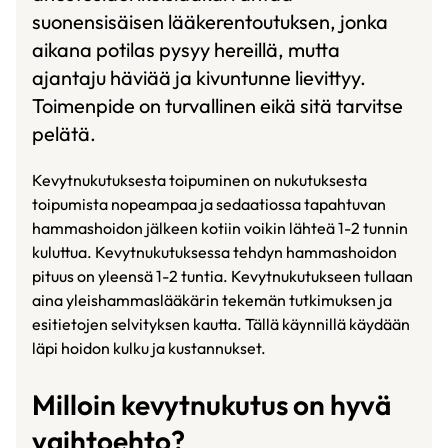
suonensisäisen lääkerentoutuksen, jonka
aikana potilas pysyy hereillä, mutta
ajantaju häviää ja kivuntunne lievittyy.
Toimenpide on turvallinen eikä sitä tarvitse
pelätä.
Kevytnukutuksesta toipuminen on nukutuksesta
toipumista nopeampaa ja sedaatiossa tapahtuvan
hammashoidon jälkeen kotiin voikin lähteä 1-2 tunnin
kuluttua. Kevytnukutuksessa tehdyn hammashoidon
pituus on yleensä 1-2 tuntia. Kevytnukutukseen tullaan
aina yleishammaslääkärin tekemän tutkimuksen ja
esitietojen selvityksen kautta. Tällä käynnillä käydään
läpi hoidon kulku ja kustannukset.
Milloin kevytnukutus on hyvä
vaihtoehto?