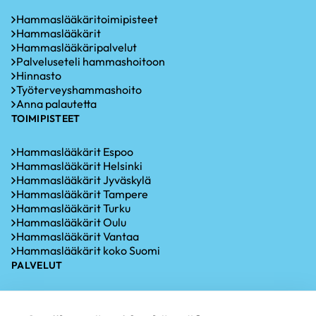
Hammaslääkäritoimipisteet
Hammaslääkärit
Hammaslääkäripalvelut
Palveluseteli hammashoitoon
Hinnasto
Työterveyshammashoito
Anna palautetta
TOIMIPISTEET
Hammaslääkärit Espoo
Hammaslääkärit Helsinki
Hammaslääkärit Jyväskylä
Hammaslääkärit Tampere
Hammaslääkärit Turku
Hammaslääkärit Oulu
Hammaslääkärit Vantaa
Hammaslääkärit koko Suomi
PALVELUT
Hammastarkastus
Iensairauksien hoito