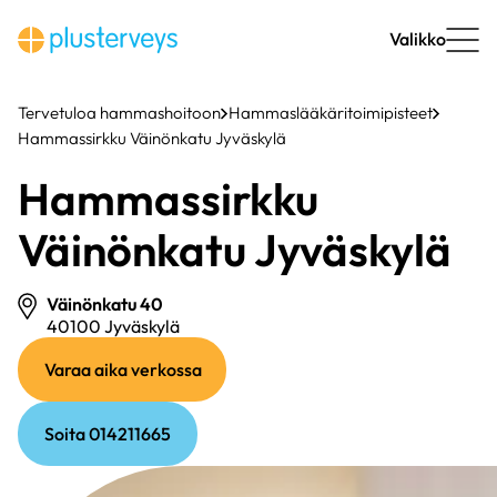
Siirry
sisältöön
Valikko
Tervetuloa hammashoitoon
Hammaslääkäritoimipisteet
Hammassirkku Väinönkatu Jyväskylä
Hammassirkku
Väinönkatu Jyväskylä
Väinönkatu 40
40100 Jyväskylä
(ulkoinen
(ulkoinen
Varaa aika verkossa
linkki)
linkki)
Soita 014211665