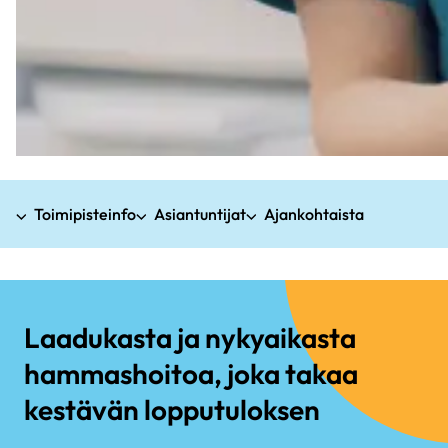
Toimipisteinfo
Asiantuntijat
Ajankohtaista
Laadukasta ja nykyaikasta
hammashoitoa, joka takaa
kestävän lopputuloksen