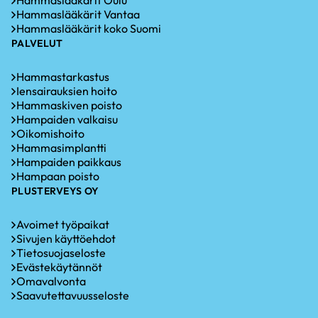
Hammaslääkärit Vantaa
Hammaslääkärit koko Suomi
PALVELUT
Hammastarkastus
Iensairauksien hoito
Hammaskiven poisto
Hampaiden valkaisu
Oikomishoito
Hammasimplantti
Hampaiden paikkaus
Hampaan poisto
PLUSTERVEYS OY
Avoimet työpaikat
Sivujen käyttöehdot
Tietosuojaseloste
Evästekäytännöt
Omavalvonta
Saavutettavuusseloste