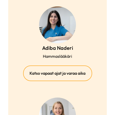
Adiba Naderi
Hammaslääkäri
(ulkoinen
Katso vapaat ajat ja varaa aika
linkki)