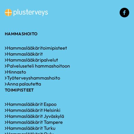
(u
li
HAMMASHOITO
Hammaslääkäritoimipisteet
Hammaslääkärit
Hammaslääkäripalvelut
Palveluseteli hammashoitoon
Hinnasto
Työterveyshammashoito
Anna palautetta
TOIMIPISTEET
Hammaslääkärit Espoo
Hammaslääkärit Helsinki
Hammaslääkärit Jyväskylä
Hammaslääkärit Tampere
Hammaslääkärit Turku
Hammaslääkärit Oulu