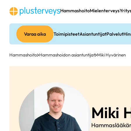
Siirry
sisältöön
Hammashoito
Mielenterveys
Yrity
Varaa aika
Toimipisteet
Asiantuntijat
Palvelut
Hin
Hammashoito
Hammashoidon asiantuntijat
Miki Hyvärinen
Miki
H
Hammaslääkär