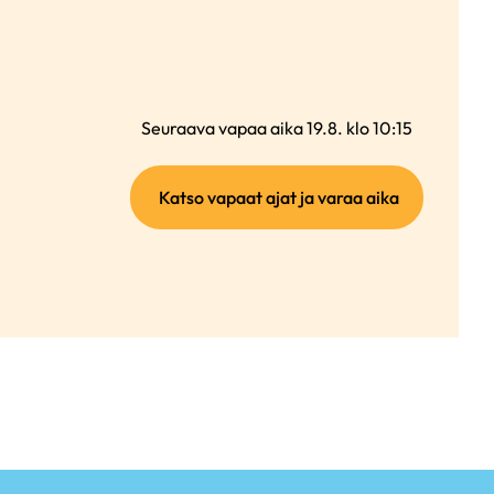
Seuraava vapaa aika 19.8. klo 10:15
(ulkoinen
Katso vapaat ajat ja varaa aika
linkki)