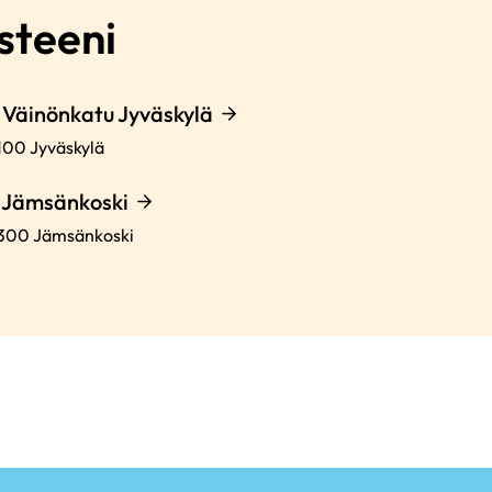
steeni
Väinönkatu Jyväskylä
100
Jyväskylä
 Jämsänkoski
300
Jämsänkoski