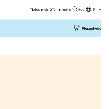
Hae
Tietoa meistä
Töihin meille
FI
Pluspalvelu