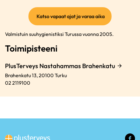
(ulkoinen
Katso vapaat ajat ja varaa aika
linkki)
Valmistuin suuhygienistiksi Turussa vuonna 2005.
Toimipisteeni
PlusTerveys Nastahammas Brahenkatu
Brahenkatu 13,
20100
Turku
02 2119100
(u