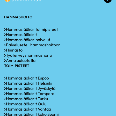
li
HAMMASHOITO
Hammaslääkäritoimipisteet
Hammaslääkärit
Hammaslääkäripalvelut
Palveluseteli hammashoitoon
Hinnasto
Työterveyshammashoito
Anna palautetta
TOIMIPISTEET
Hammaslääkärit Espoo
Hammaslääkärit Helsinki
Hammaslääkärit Jyväskylä
Hammaslääkärit Tampere
Hammaslääkärit Turku
Hammaslääkärit Oulu
Hammaslääkärit Vantaa
Hammaslääkärit koko Suomi