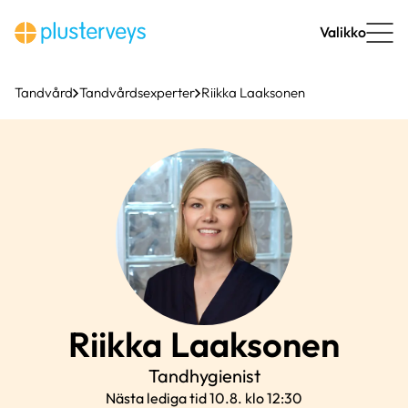
Hoppa
till
Valikko
innehåll
Tandvård
Tandvårdsexperter
Riikka Laaksonen
Riikka
Laaksonen
Tandhygienist
Nästa lediga tid 10.8. klo 12:30