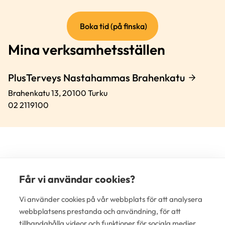
(extern
Boka tid (på finska)
länk)
Mina verksamhetsställen
PlusTerveys Nastahammas Brahenkatu
Brahenkatu 13,
20100
Turku
02 2119100
Får vi användar cookies?
(e
Vi använder cookies på vår webbplats för att analysera
lä
webbplatsens prestanda och användning, för att
tillhandahålla videor och funktioner för sociala medier