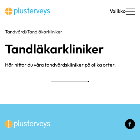
Hoppa
till
Valikko
innehåll
Tandvård
Tandläkarkliniker
Tandläkarkliniker
Här hittar du våra tandvårdskliniker på olika orter.
(e
lä