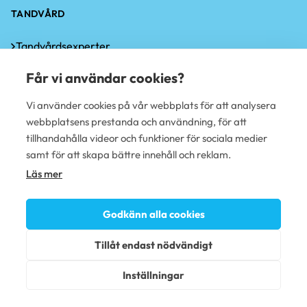
TANDVÅRD
Tandvårdsexperter
Tandläkarkliniker
Företagstandvård
Får vi användar cookies?
PLUSTERVEYS OY
Vi använder cookies på vår webbplats för att analysera
Användarvillkor
webbplatsens prestanda och användning, för att
Tillgänglighetsutlåtande
tillhandahålla videor och funktioner för sociala medier
samt för att skapa bättre innehåll och reklam.
Läs mer
Godkänn alla cookies
Tillåt endast nödvändigt
Inställningar