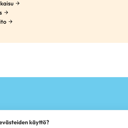
kaisu
s
ito
 evästeiden käyttö?
T
PALVELUT