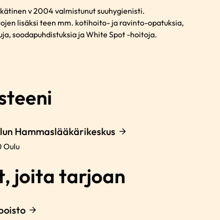
äkätinen v 2004 valmistunut suuhygienisti.
en lisäksi teen mm. kotihoito- ja ravinto-opatuksia,
ja, soodapuhdistuksia ja White Spot -hoitoja.
steeni
ulun Hammaslääkärikeskus
0
Oulu
, joita tarjoan
oisto