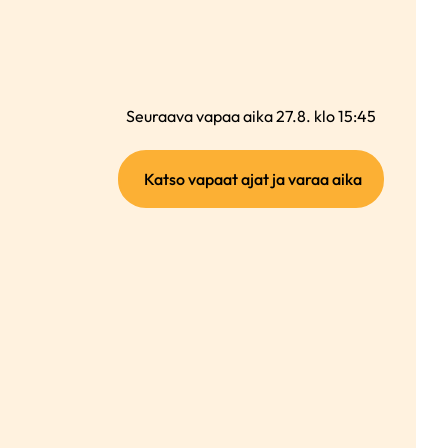
Seuraava vapaa aika 27.8. klo 15:45
(ulkoinen
Katso vapaat ajat ja varaa aika
linkki)