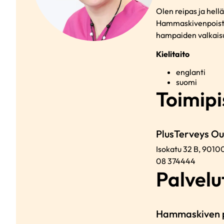
Olen reipas ja hell
Hammaskivenpoistoj
hampaiden valkaisu
Kielitaito
englanti
suomi
Toimipi
PlusTerveys O
Isokatu 32 B,
9010
08 374444
Palvelut
Hammaskiven p