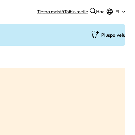
Hae
Tietoa meistä
Töihin meille
FI
Pluspalvelu