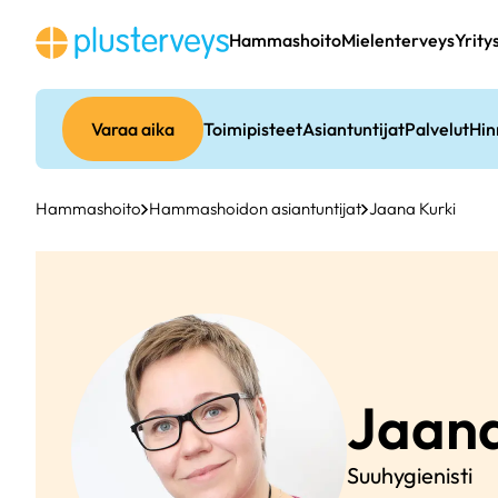
Siirry
sisältöön
Hammashoito
Mielenterveys
Yrity
Varaa aika
Toimipisteet
Asiantuntijat
Palvelut
Hin
Hammashoito
Hammashoidon asiantuntijat
Jaana Kurki
Jaan
Suuhygienisti