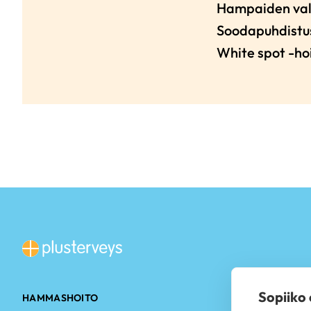
Hampaiden val
Soodapuhdistu
White spot -ho
Sopiiko
HAMMASHOITO
TOIMIPISTEE