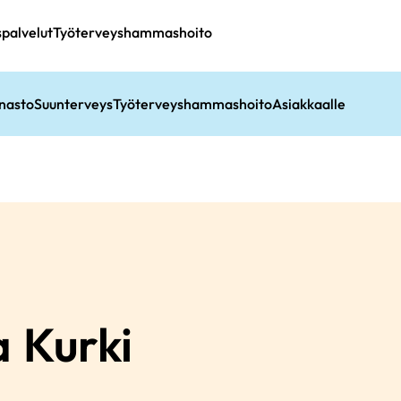
spalvelut
Työterveyshammashoito
nasto
Suunterveys
Työterveyshammashoito
Asiakkaalle
a
Kurki