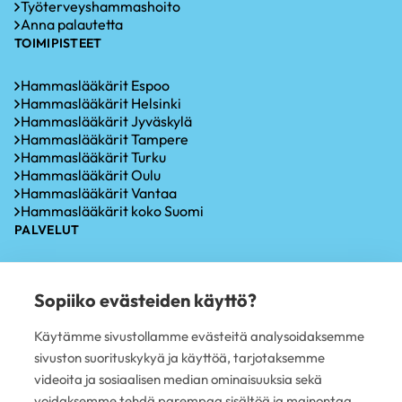
Työterveyshammashoito
Anna palautetta
TOIMIPISTEET
Hammaslääkärit Espoo
Hammaslääkärit Helsinki
Hammaslääkärit Jyväskylä
Hammaslääkärit Tampere
Hammaslääkärit Turku
Hammaslääkärit Oulu
Hammaslääkärit Vantaa
Hammaslääkärit koko Suomi
PALVELUT
Hammastarkastus
Iensairauksien hoito
Sopiiko evästeiden käyttö?
Hammaskiven poisto
Hampaiden valkaisu
Käytämme sivustollamme evästeitä analysoidaksemme
Oikomishoito
sivuston suorituskykyä ja käyttöä, tarjotaksemme
Hammasimplantti
Hampaiden paikkaus
videoita ja sosiaalisen median ominaisuuksia sekä
Hampaan poisto
voidaksemme tehdä parempaa sisältöä ja mainontaa.