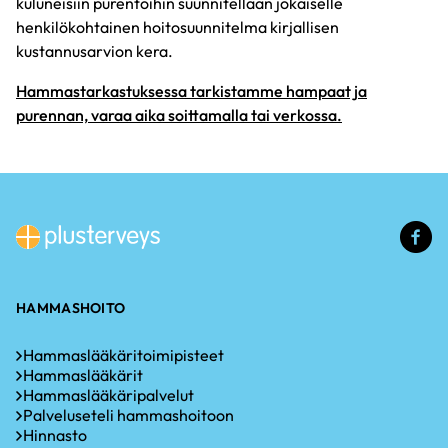
kuluneisiin purentoihin suunnitellaan jokaiselle
henkilökohtainen hoitosuunnitelma kirjallisen
kustannusarvion kera.
Hammastarkastuksessa tarkistamme hampaat ja
purennan, varaa aika soittamalla tai verkossa.
(u
li
HAMMASHOITO
Hammaslääkäritoimipisteet
Hammaslääkärit
Hammaslääkäripalvelut
Palveluseteli hammashoitoon
Hinnasto