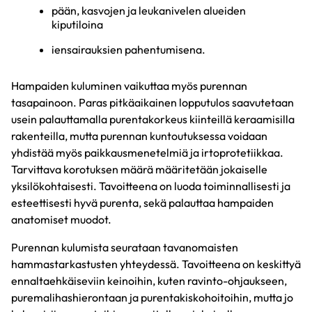
pään, kasvojen ja leukanivelen alueiden
kiputiloina
iensairauksien pahentumisena.
Hampaiden kuluminen vaikuttaa myös purennan
tasapainoon. Paras pitkäaikainen lopputulos saavutetaan
usein palauttamalla purentakorkeus kiinteillä keraamisilla
rakenteilla, mutta purennan kuntoutuksessa voidaan
yhdistää myös paikkausmenetelmiä ja irtoprotetiikkaa.
Tarvittava korotuksen määrä määritetään jokaiselle
yksilökohtaisesti. Tavoitteena on luoda toiminnallisesti ja
esteettisesti hyvä purenta, sekä palauttaa hampaiden
anatomiset muodot.
Purennan kulumista seurataan tavanomaisten
hammastarkastusten yhteydessä. Tavoitteena on keskittyä
ennaltaehkäiseviin keinoihin, kuten ravinto-ohjaukseen,
puremalihashierontaan ja purentakiskohoitoihin, mutta jo