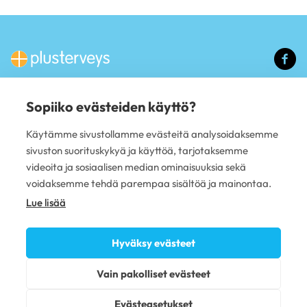
(u
li
Sopiiko evästeiden käyttö?
PALVELUT
Käytämme sivustollamme evästeitä analysoidaksemme
Hammashoito
sivuston suorituskykyä ja käyttöä, tarjotaksemme
Mielenterveys
videoita ja sosiaalisen median ominaisuuksia sekä
Yrityspalvelut
PLUSTERVEYS OY
voidaksemme tehdä parempaa sisältöä ja mainontaa.
Lue lisää
Avoimet työpaikat
Anna palautetta
Sivujen käyttöehdot
Hyväksy evästeet
Tietosuojaseloste
Evästekäytännöt
Vain pakolliset evästeet
Omavalvonta
Saavutettavuusseloste
Evästeasetukset