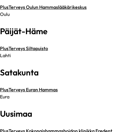
PlusTerveys Oulun Hammaslääkärikeskus
Oulu
Päijät-Häme
PlusTerveys Siltapuisto
Lahti
Satakunta
PlusTerveys Euran Hammas
Eura
Uusimaa
PlusTerveys Kokonaishammashoidon klinikka Fredent