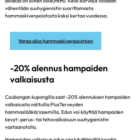
asiakas on siihen oikeutettu. Kela-korvaus voidaan
vähentään suuhygienistin suorittamasta
hammaskivenpoistosta kaksi kertaa vuodessa.
Varaa aika hammaskivenpoistoon
-20% alennus hampaiden
valkaisusta
Coubongan kupongilla saat -20% alennuksen hampaiden
valkaisusta valituilla PlusTerveyden
hammaslääkäriasemilla. Edun voi käyttää hampaiden
kevyt- perus- tai tehovalkaisuun suuhygienistin
vastaanotolla.
Hampaiden valkaisun edun saa käyttämällä koodia