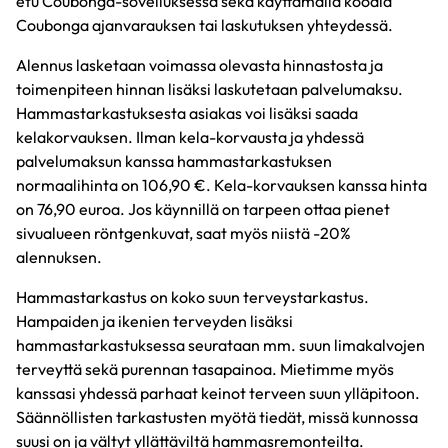
etu Coubonga-sovelluksessa sekä käyttämällä koodia
Coubonga ajanvarauksen tai laskutuksen yhteydessä.
Alennus lasketaan voimassa olevasta hinnastosta ja
toimenpiteen hinnan lisäksi laskutetaan palvelumaksu.
Hammastarkastuksesta asiakas voi lisäksi saada
kelakorvauksen. Ilman kela-korvausta ja yhdessä
palvelumaksun kanssa hammastarkastuksen
normaalihinta on 106,90 €. Kela-korvauksen kanssa hinta
on 76,90 euroa. Jos käynnillä on tarpeen ottaa pienet
sivualueen röntgenkuvat, saat myös niistä -20%
alennuksen.
Hammastarkastus on koko suun terveystarkastus.
Hampaiden ja ikenien terveyden lisäksi
hammastarkastuksessa seurataan mm. suun limakalvojen
terveyttä sekä purennan tasapainoa. Mietimme myös
kanssasi yhdessä parhaat keinot terveen suun ylläpitoon.
Säännöllisten tarkastusten myötä tiedät, missä kunnossa
suusi on ja vältyt yllättäviltä hammasremonteilta.