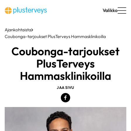
Siirry
sisältöön
Valikko
Ajankohtaista
Coubonga-tarjoukset PlusTerveys Hammasklinikoilla
Coubonga-tarjoukset
PlusTerveys
Hammasklinikoilla
JAA SIVU