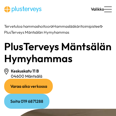
Siirry
sisältöön
Valikko
Tervetuloa hammashoitoon
Hammaslääkäritoimipisteet
PlusTerveys Mäntsälän Hymyhammas
PlusTerveys Mäntsälän
Hymyhammas
Keskuskatu 11 B
04600 Mäntsälä
(ulkoinen
(ulkoinen
Varaa aika verkossa
linkki)
linkki)
Soita 019 6871288