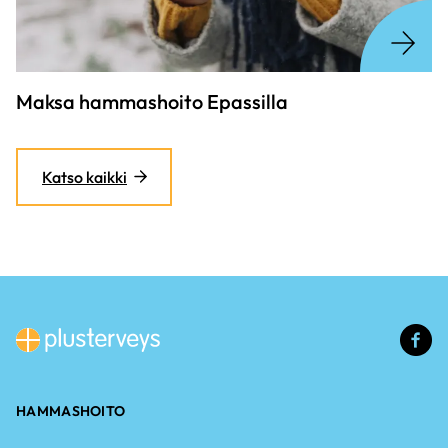
Maksa hammashoito Epassilla
Katso kaikki
(u
li
HAMMASHOITO