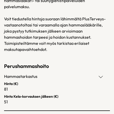
hammaslääkäri- tai suuhygienistipalveluiden
palvelumaksu.
Voit tiedustella hintoja suoraan lähimmältä PlusTerveys-
vastaanotoltasi tai varaamalla ajan hammaslääkärille,
joka pystyy tutkimuksen jälkeen arvioimaan
hammashoidon tarpeesi ja hoidon kustannukset.
Toimipisteiltämme voit myös tarkistaa erilaiset
maksutapavaihtoehdot.
Perushammashoito
Hammastarkastus
Hinta (€)
81
Hinta Kela-korvauksen jälkeen (€)
51