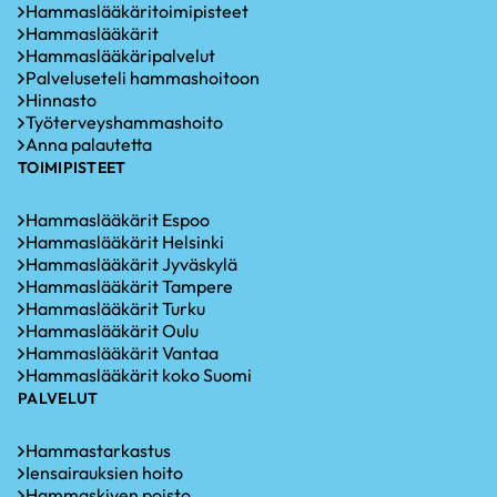
Hammaslääkäritoimipisteet
Hammaslääkärit
Hammaslääkäripalvelut
Palveluseteli hammashoitoon
Hinnasto
Työterveyshammashoito
Anna palautetta
TOIMIPISTEET
Hammaslääkärit Espoo
Hammaslääkärit Helsinki
Hammaslääkärit Jyväskylä
Hammaslääkärit Tampere
Hammaslääkärit Turku
Hammaslääkärit Oulu
Hammaslääkärit Vantaa
Hammaslääkärit koko Suomi
PALVELUT
Hammastarkastus
Iensairauksien hoito
Hammaskiven poisto