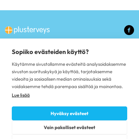
(u
li
Sopiiko evästeiden käyttö?
PALVELUT
Käytämme sivustollamme evästeitä analysoidaksemme
Hammashoito
sivuston suorituskykyä ja käyttöä, tarjotaksemme
Mielenterveys
Yrityspalvelut
videoita ja sosiaalisen median ominaisuuksia sekä
PLUSTERVEYS OY
voidaksemme tehdä parempaa sisältöä ja mainontaa.
Lue lisää
Avoimet työpaikat
Anna palautetta
Sivujen käyttöehdot
Hyväksy evästeet
Tietosuojaseloste
Evästekäytännöt
Vain pakolliset evästeet
Omavalvonta
Saavutettavuusseloste