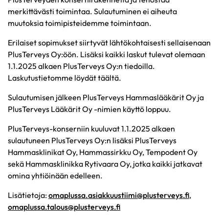
merkittävästi toimintaa. Sulautuminen ei aiheuta
muutoksia toimipisteidemme toimintaan.
Erilaiset sopimukset siirtyvät lähtökohtaisesti sellaisenaan
PlusTerveys Oy:öön. Lisäksi kaikki laskut tulevat olemaan
1.1.2025 alkaen PlusTerveys Oy:n tiedoilla.
Laskutustietomme löydät täältä.
Sulautumisen jälkeen PlusTerveys Hammaslääkärit Oy ja
PlusTerveys Lääkärit Oy -nimien käyttö loppuu.
PlusTerveys-konserniin kuuluvat 1.1.2025 alkaen
sulautuneen PlusTerveys Oy:n lisäksi PlusTerveys
Hammasklinikat Oy, Hammassirkku Oy, Tempodent Oy
sekä Hammasklinikka Rytivaara Oy, jotka kaikki jatkavat
omina yhtiöinään edelleen.
Lisätietoja:
omaplussa.asiakkuustiimi@plusterveys.fi
,
omaplussa.talous@plusterveys.fi