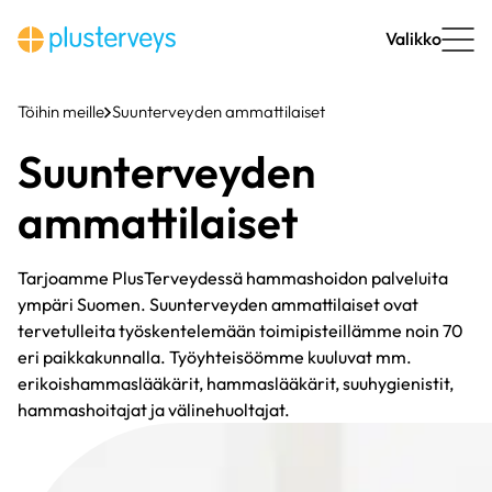
Siirry
sisältöön
Valikko
Töihin meille
Suunterveyden ammattilaiset
Suunterveyden
ammattilaiset
Tarjoamme PlusTerveydessä hammashoidon palveluita
ympäri Suomen. Suunterveyden ammattilaiset ovat
tervetulleita työskentelemään toimipisteillämme noin 70
eri paikkakunnalla. Työyhteisöömme kuuluvat mm.
erikoishammaslääkärit, hammaslääkärit, suuhygienistit,
hammashoitajat ja välinehuoltajat.