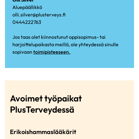
Aluepäällikkö
olli.silver@plusterveys.fi
0444222763
Jos taas olet kiinnostunut oppisopimus- tai
harjoittelupaikasta meillä, ole yhteydessä sinulle
sopivaan
toimipisteeseen.
Avoimet työpaikat
PlusTerveydessä
Erikoishammaslääkärit