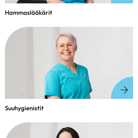
Hammaslääkärit
Suuhygienistit