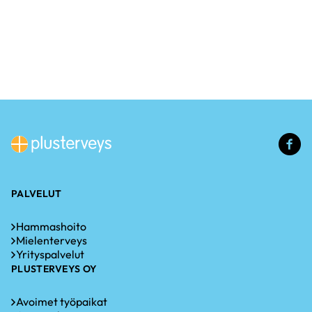
(u
li
PALVELUT
Hammashoito
Mielenterveys
Yrityspalvelut
PLUSTERVEYS OY
Avoimet työpaikat