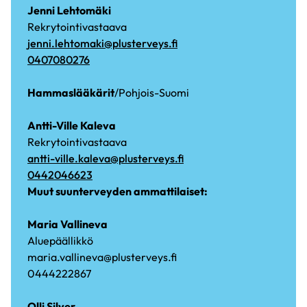
Jenni Lehtomäki
Rekrytointivastaava
jenni.lehtomaki@plusterveys.fi
0407080276
Hammaslääkärit
/Pohjois-Suomi
Antti-Ville Kaleva
Rekrytointivastaava
antti-ville.kaleva@plusterveys.fi
0442046623
Muut suunterveyden ammattilaiset:
Maria Vallineva
Aluepäällikkö
maria.vallineva@plusterveys.fi
0444222867
Olli Silver