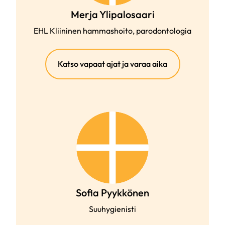
Merja Ylipalosaari
EHL Kliininen hammashoito, parodontologia
(ulkoinen
Katso vapaat ajat ja varaa aika
linkki)
Sofia Pyykkönen
Suuhygienisti