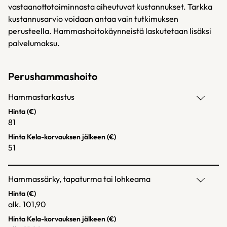
vastaanottotoiminnasta aiheutuvat kustannukset. Tarkka
kustannusarvio voidaan antaa vain tutkimuksen
perusteella. Hammashoitokäynneistä laskutetaan lisäksi
palvelumaksu.
Perushammashoito
Hammastarkastus
Hinta (€)
81
Hinta Kela-korvauksen jälkeen (€)
51
Hammassärky, tapaturma tai lohkeama
Hinta (€)
alk. 101,90
Hinta Kela-korvauksen jälkeen (€)