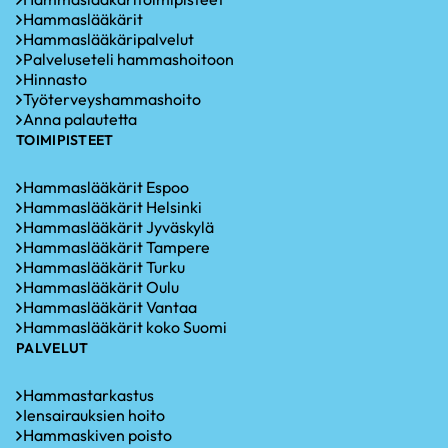
Hammaslääkärit
Hammaslääkäripalvelut
Palveluseteli hammashoitoon
Hinnasto
Työterveyshammashoito
Anna palautetta
TOIMIPISTEET
Hammaslääkärit Espoo
Hammaslääkärit Helsinki
Hammaslääkärit Jyväskylä
Hammaslääkärit Tampere
Hammaslääkärit Turku
Hammaslääkärit Oulu
Hammaslääkärit Vantaa
Hammaslääkärit koko Suomi
PALVELUT
Hammastarkastus
Iensairauksien hoito
Hammaskiven poisto