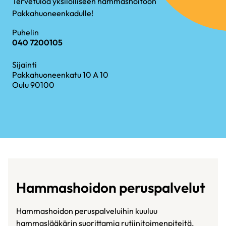
Tervetuloa yksilölliseen hammashoitoon
Pakkahuoneenkadulle!
Puhelin
040 7200105
Sijainti
Pakkahuoneenkatu 10 A 10
Oulu 90100
Hammashoidon peruspalvelut
Hammashoidon peruspalveluihin kuuluu
hammaslääkärin suorittamia rutiinitoimenpiteitä.