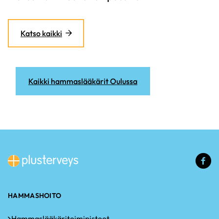
Katso kaikki
Kaikki hammaslääkärit Oulussa
(u
li
HAMMASHOITO
Hammaslääkäritoimipisteet