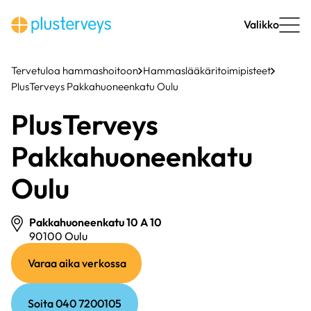
Siirry
sisältöön
Valikko
Tervetuloa hammashoitoon
Hammaslääkäritoimipisteet
PlusTerveys Pakkahuoneenkatu Oulu
PlusTerveys
Pakkahuoneenkatu
Oulu
Pakkahuoneenkatu 10 A 10
90100 Oulu
(ulkoinen
(ulkoinen
Varaa aika verkossa
linkki)
linkki)
Soita 040 7200105