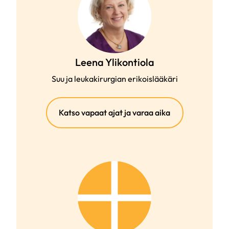
Leena Ylikontiola
Suu ja leukakirurgian erikoislääkäri
(ulkoinen
Katso vapaat ajat ja varaa aika
linkki)