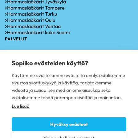
Hammaslääkärit Jyväskylä
Hammaslääkärit Tampere
Hammaslääkärit Turku
Hammaslääkärit Oulu
Hammaslääkärit Vantaa
Hammaslääkärit koko Suomi
PALVELUT
Hammastarkastus
Iensairauksien hoito
Sopiiko evästeiden käyttö?
Hammaskiven poisto
Hampaiden valkaisu
Käytämme sivustollamme evästeitä analysoidaksemme
Oikomishoito
sivuston suorituskykyä ja käyttöä, tarjotaksemme
Hammasimplantti
Hampaiden paikkaus
videoita ja sosiaalisen median ominaisuuksia sekä
Hampaan poisto
voidaksemme tehdä parempaa sisältöä ja mainontaa.
PLUSTERVEYS OY
Lue lisää
Avoimet työpaikat
Sivujen käyttöehdot
Hyväksy evästeet
Tietosuojaseloste
Evästekäytännöt