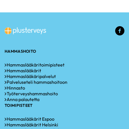
(u
li
HAMMASHOITO
Hammaslääkäritoimipisteet
Hammaslääkärit
Hammaslääkäripalvelut
Palveluseteli hammashoitoon
Hinnasto
Työterveyshammashoito
Anna palautetta
TOIMIPISTEET
Hammaslääkärit Espoo
Hammaslääkärit Helsinki