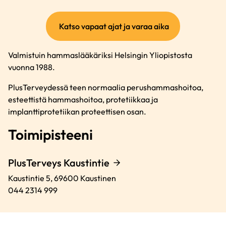
(ulkoinen
Katso vapaat ajat ja varaa aika
linkki)
Valmistuin hammaslääkäriksi Helsingin Yliopistosta
vuonna 1988.
PlusTerveydessä teen normaalia perushammashoitoa,
esteettistä hammashoitoa, protetiikkaa ja
implanttiprotetiikan proteettisen osan.
Toimipisteeni
PlusTerveys Kaustintie
Kaustintie 5,
69600
Kaustinen
044 2314 999