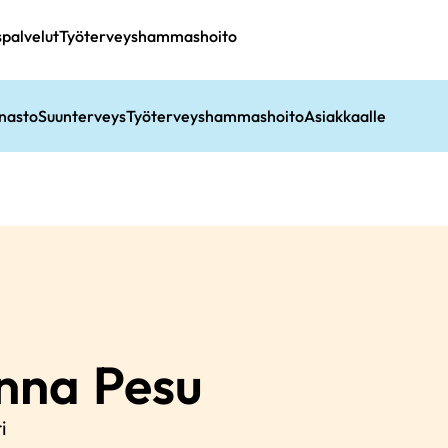
spalvelut
Työterveyshammashoito
nasto
Suunterveys
Työterveyshammashoito
Asiakkaalle
nna
Pesu
i