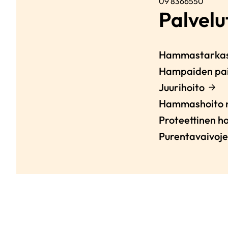
09 8366550
Palvelut
Hammastarkas
Hampaiden pa
Juurihoito
Hammashoito n
Proteettinen ho
Purentavaivoje