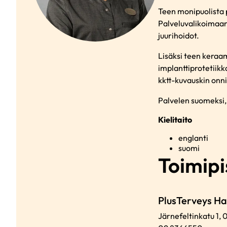
Teen monipuolista
Palveluvalikoimaani
juurihoidot.
Lisäksi teen keraa
implanttiprotetiik
kktt-kuvauskin onni
Palvelen suomeksi, 
Kielitaito
englanti
suomi
Toimipi
PlusTerveys H
Järnefeltinkatu 1,