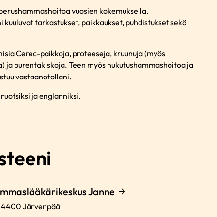
 perushammashoitoa vuosien kokemuksella.
 kuuluvat tarkastukset, paikkaukset, puhdistukset sekä
misia Cerec-paikkoja, proteeseja, kruunuja (myös
ka) ja purentakiskoja. Teen myös nukutushammashoitoa ja
stuu vastaanotollani.
ruotsiksi ja englanniksi.
steeni
ammaslääkärikeskus Janne
04400
Järvenpää