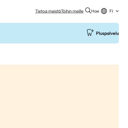
Hae
Tietoa meistä
Töihin meille
FI
Pluspalvelu