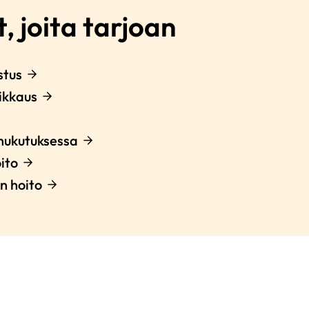
, joita tarjoan
tus
ikkaus
ukutuksessa
ito
n hoito