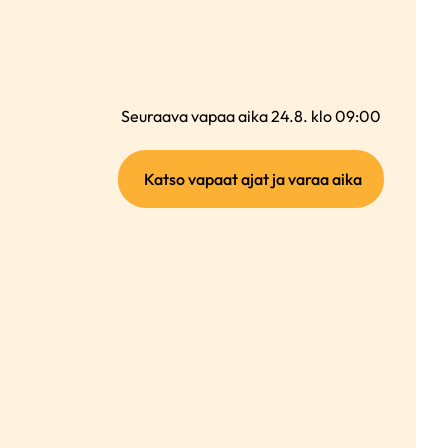
Seuraava vapaa aika 24.8. klo 09:00
(ulkoinen
Katso vapaat ajat ja varaa aika
linkki)