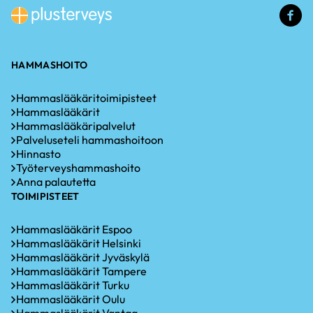
(u
li
HAMMASHOITO
Hammaslääkäritoimipisteet
Hammaslääkärit
Hammaslääkäripalvelut
Palveluseteli hammashoitoon
Hinnasto
Työterveyshammashoito
Anna palautetta
TOIMIPISTEET
Hammaslääkärit Espoo
Hammaslääkärit Helsinki
Hammaslääkärit Jyväskylä
Hammaslääkärit Tampere
Hammaslääkärit Turku
Hammaslääkärit Oulu