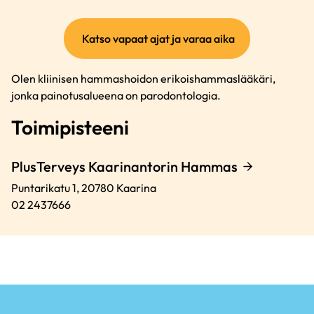
(ulkoinen
Katso vapaat ajat ja varaa aika
linkki)
Olen kliinisen hammashoidon erikoishammaslääkäri,
jonka painotusalueena on parodontologia.
Toimipisteeni
PlusTerveys Kaarinantorin Hammas
Puntarikatu 1,
20780
Kaarina
02 2437666