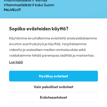
Hammaslääkärit Vantaa
Hammaslääkärit koko Suomi
PALVELUT
Hammastarkastus
Iensairauksien hoito
Sopiiko evästeiden käyttö?
Hammaskiven poisto
Hampaiden valkaisu
Käytämme sivustollamme evästeitä analysoidaksemme
Oikomishoito
sivuston suorituskykyä ja käyttöä, tarjotaksemme
Hammasimplantti
Hampaiden paikkaus
videoita ja sosiaalisen median ominaisuuksia sekä
Hampaan poisto
voidaksemme tehdä parempaa sisältöä ja mainontaa.
PLUSTERVEYS OY
Lue lisää
Avoimet työpaikat
Sivujen käyttöehdot
Hyväksy evästeet
Tietosuojaseloste
Evästekäytännöt
Vain pakolliset evästeet
Omavalvonta
Saavutettavuusseloste
Evästeasetukset