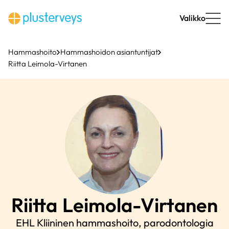
Siirry
sisältöön
Valikko
Hammashoito
Hammashoidon asiantuntijat
Riitta Leimola-Virtanen
Riitta
Leimola-Virtanen
EHL Kliininen hammashoito, parodontologia