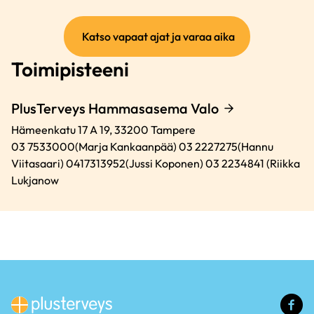
(ulkoinen
Katso vapaat ajat ja varaa aika
linkki)
Toimipisteeni
PlusTerveys Hammasasema Valo
Hämeenkatu 17 A 19,
33200
Tampere
03 7533000(Marja Kankaanpää) 03 2227275(Hannu
Viitasaari) 0417313952(Jussi Koponen) 03 2234841 (Riikka
Lukjanow
(u