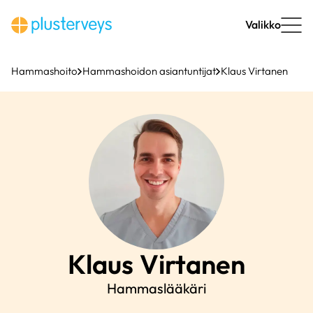
Siirry
sisältöön
Valikko
Hammashoito
Hammashoidon asiantuntijat
Klaus Virtanen
Klaus
Virtanen
Hammaslääkäri