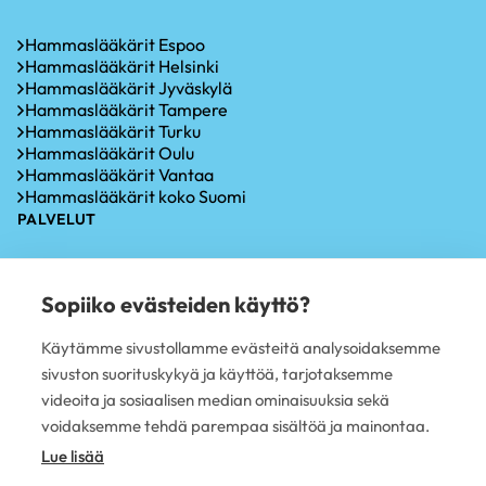
Hammaslääkärit Espoo
Hammaslääkärit Helsinki
Hammaslääkärit Jyväskylä
Hammaslääkärit Tampere
Hammaslääkärit Turku
Hammaslääkärit Oulu
Hammaslääkärit Vantaa
Hammaslääkärit koko Suomi
PALVELUT
Hammastarkastus
Iensairauksien hoito
Sopiiko evästeiden käyttö?
Hammaskiven poisto
Hampaiden valkaisu
Käytämme sivustollamme evästeitä analysoidaksemme
Oikomishoito
sivuston suorituskykyä ja käyttöä, tarjotaksemme
Hammasimplantti
Hampaiden paikkaus
videoita ja sosiaalisen median ominaisuuksia sekä
Hampaan poisto
voidaksemme tehdä parempaa sisältöä ja mainontaa.
PLUSTERVEYS OY
Lue lisää