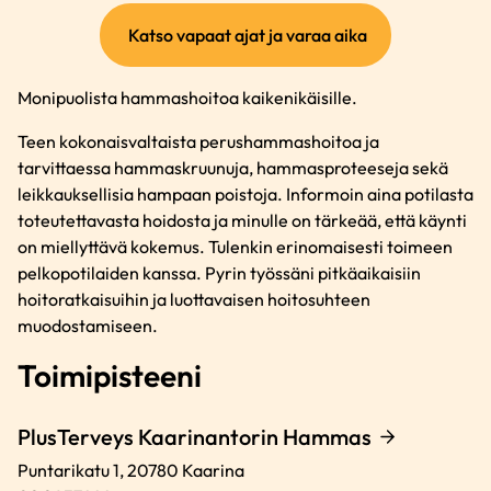
(ulkoinen
Katso vapaat ajat ja varaa aika
linkki)
Monipuolista hammashoitoa kaikenikäisille.
Teen kokonaisvaltaista perushammashoitoa ja
tarvittaessa hammaskruunuja, hammasproteeseja sekä
leikkauksellisia hampaan poistoja. Informoin aina potilasta
toteutettavasta hoidosta ja minulle on tärkeää, että käynti
on miellyttävä kokemus. Tulenkin erinomaisesti toimeen
pelkopotilaiden kanssa. Pyrin työssäni pitkäaikaisiin
hoitoratkaisuihin ja luottavaisen hoitosuhteen
muodostamiseen.
Toimipisteeni
PlusTerveys Kaarinantorin Hammas
Puntarikatu 1,
20780
Kaarina