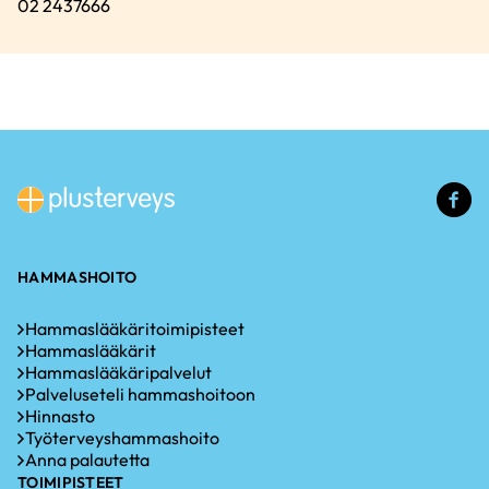
02 2437666
(u
li
HAMMASHOITO
Hammaslääkäritoimipisteet
Hammaslääkärit
Hammaslääkäripalvelut
Palveluseteli hammashoitoon
Hinnasto
Työterveyshammashoito
Anna palautetta
TOIMIPISTEET