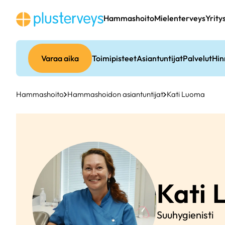
Siirry
sisältöön
Hammashoito
Mielenterveys
Yrity
Varaa aika
Toimipisteet
Asiantuntijat
Palvelut
Hin
Hammashoito
Hammashoidon asiantuntijat
Kati Luoma
Kati
Suuhygienisti