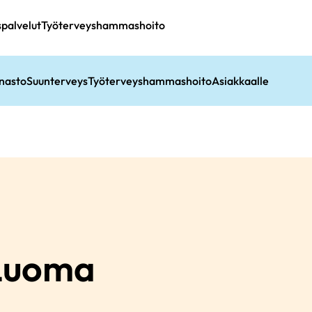
spalvelut
Työterveyshammashoito
nasto
Suunterveys
Työterveyshammashoito
Asiakkaalle
Luoma