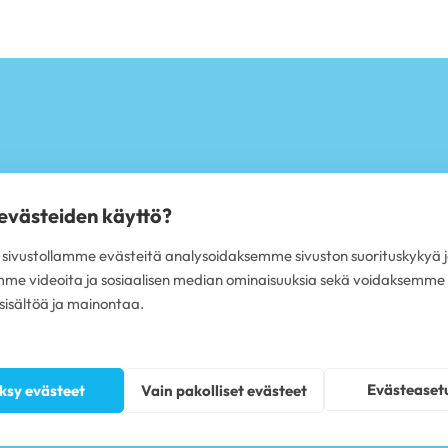
 evästeiden käyttö?
T
PALVELUT
ivustollamme evästeitä analysoidaksemme sivuston suorituskykyä j
ärit Espoo
Hammastarkastus
mme videoita ja sosiaalisen median ominaisuuksia sekä voidaksemme
rit Helsinki
Iensairauksien hoito
rit Jyväskylä
isältöä ja mainontaa.
Hammaskiven poisto
ärit Tampere
Hampaiden valkaisu
ärit Turku
Oikomishoito
ärit Oulu
Hammasimplantti
ärit Vantaa
Hampaiden paikkaus
Evästeaset
ksy evästeet
Vain pakolliset evästeet
ärit koko Suomi
Hampaan poisto