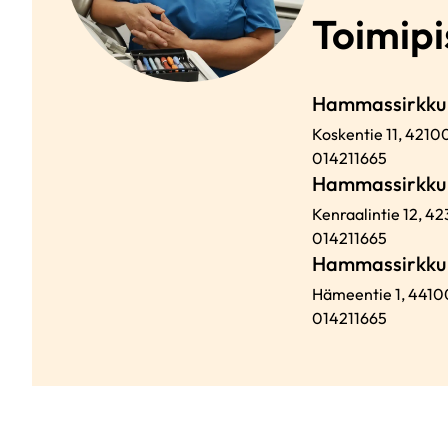
Toimipi
Hammassirkku 
Koskentie 11,
4210
014211665
Hammassirkku
Kenraalintie 12,
42
014211665
Hammassirkku 
Hämeentie 1,
4410
014211665