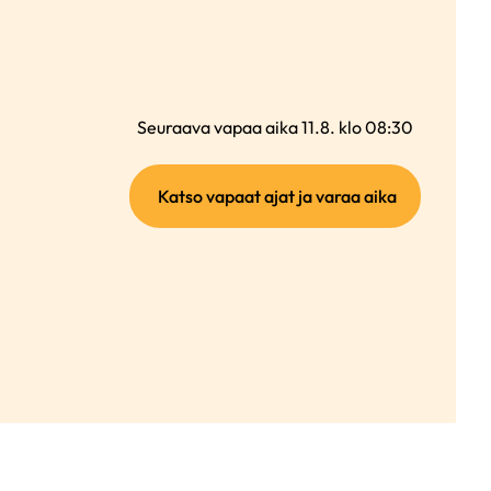
Seuraava vapaa aika 11.8. klo 08:30
(ulkoinen
Katso vapaat ajat ja varaa aika
linkki)