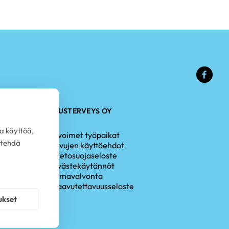
(ulk
linkk
PLUSTERVEYS OY
a käyttöä,
Avoimet työpaikat
 tehdä
Sivujen käyttöehdot
Tietosuojaseloste
Evästekäytännöt
Omavalvonta
Saavutettavuusseloste
ukset