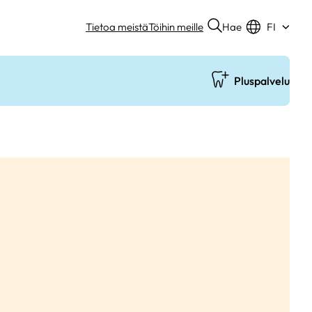
Hae
Tietoa meistä
Töihin meille
FI
Pluspalvelu