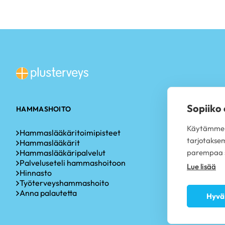
Sopiiko
HAMMASHOITO
TOIMIPISTEE
Käytämme s
Hammaslääkäritoimipisteet
Hammaslääk
tarjotakse
Hammaslääkärit
Hammaslääkä
Hammaslääkäripalvelut
Hammaslääkä
parempaa s
Palveluseteli hammashoitoon
Hammaslääk
Lue lisää
Hinnasto
Hammaslääk
Työterveyshammashoito
Hammaslääk
Anna palautetta
Hammaslääk
Hyvä
Hammaslääk