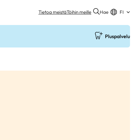
Hae
Tietoa meistä
Töihin meille
FI
Pluspalvelu