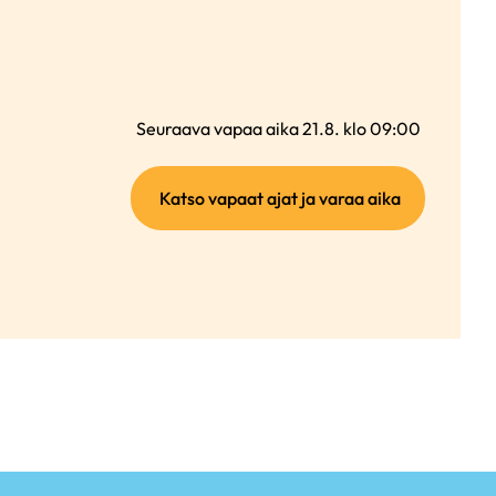
Seuraava vapaa aika 21.8. klo 09:00
(ulkoinen
Katso vapaat ajat ja varaa aika
linkki)