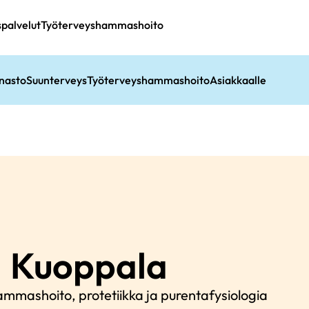
spalvelut
Työterveyshammashoito
nasto
Suunterveys
Työterveyshammashoito
Asiakkaalle
a
Kuoppala
ammashoito, protetiikka ja purentafysiologia