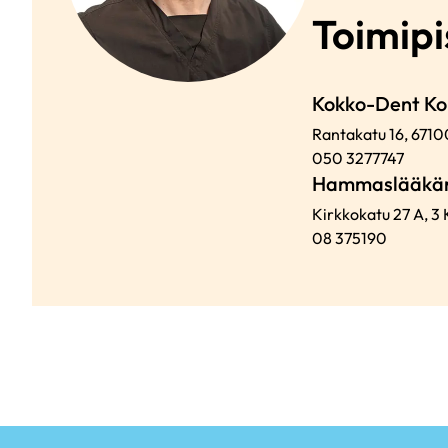
Toimipi
Kokko-Dent Ko
Rantakatu 16,
671
050 3277747
Hammaslääkäri
Kirkkokatu 27 A, 3 
08 375190