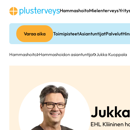
Siirry
sisältöön
Hammashoito
Mielenterveys
Yrity
Varaa aika
Toimipisteet
Asiantuntijat
Palvelut
Hin
Hammashoito
Hammashoidon asiantuntijat
Jukka Kuoppala
Jukk
EHL Kliininen h