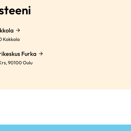
steeni
kkola
00
Kokkola
keskus Furka
Krs,
90100
Oulu