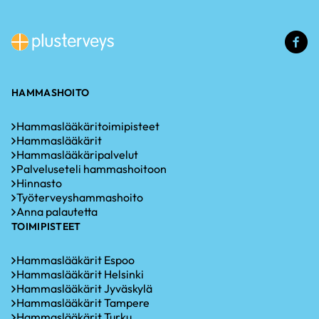
(u
li
HAMMASHOITO
Hammaslääkäritoimipisteet
Hammaslääkärit
Hammaslääkäripalvelut
Palveluseteli hammashoitoon
Hinnasto
Työterveyshammashoito
Anna palautetta
TOIMIPISTEET
Hammaslääkärit Espoo
Hammaslääkärit Helsinki
Hammaslääkärit Jyväskylä
Hammaslääkärit Tampere
Hammaslääkärit Turku