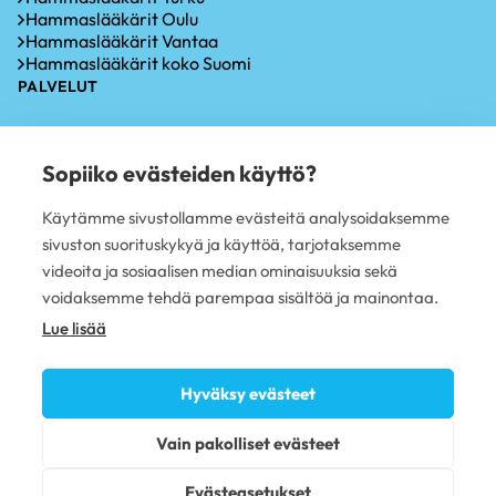
Hammaslääkärit Oulu
Hammaslääkärit Vantaa
Hammaslääkärit koko Suomi
PALVELUT
Hammastarkastus
Iensairauksien hoito
Sopiiko evästeiden käyttö?
Hammaskiven poisto
Hampaiden valkaisu
Käytämme sivustollamme evästeitä analysoidaksemme
Oikomishoito
sivuston suorituskykyä ja käyttöä, tarjotaksemme
Hammasimplantti
Hampaiden paikkaus
videoita ja sosiaalisen median ominaisuuksia sekä
Hampaan poisto
voidaksemme tehdä parempaa sisältöä ja mainontaa.
PLUSTERVEYS OY
Lue lisää
Avoimet työpaikat
Sivujen käyttöehdot
Hyväksy evästeet
Tietosuojaseloste
Evästekäytännöt
Vain pakolliset evästeet
Omavalvonta
Saavutettavuusseloste
Evästeasetukset