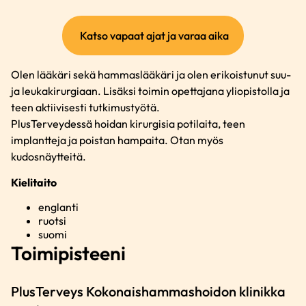
(ulkoinen
Katso vapaat ajat ja varaa aika
linkki)
Olen lääkäri sekä hammaslääkäri ja olen erikoistunut suu-
ja leukakirurgiaan. Lisäksi toimin opettajana yliopistolla ja
teen aktiivisesti tutkimustyötä.
PlusTerveydessä hoidan kirurgisia potilaita, teen
implantteja ja poistan hampaita. Otan myös
kudosnäytteitä.
Kielitaito
englanti
ruotsi
suomi
Toimipisteeni
PlusTerveys Kokonaishammashoidon klinikka