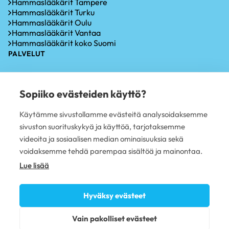
Hammaslääkärit Tampere
Hammaslääkärit Turku
Hammaslääkärit Oulu
Hammaslääkärit Vantaa
Hammaslääkärit koko Suomi
PALVELUT
Hammastarkastus
Iensairauksien hoito
Sopiiko evästeiden käyttö?
Hammaskiven poisto
Hampaiden valkaisu
Käytämme sivustollamme evästeitä analysoidaksemme
Oikomishoito
sivuston suorituskykyä ja käyttöä, tarjotaksemme
Hammasimplantti
Hampaiden paikkaus
videoita ja sosiaalisen median ominaisuuksia sekä
Hampaan poisto
voidaksemme tehdä parempaa sisältöä ja mainontaa.
PLUSTERVEYS OY
Lue lisää
Avoimet työpaikat
Sivujen käyttöehdot
Hyväksy evästeet
Tietosuojaseloste
Evästekäytännöt
Vain pakolliset evästeet
Omavalvonta