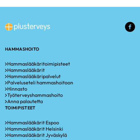
(u
li
HAMMASHOITO
Hammaslääkäritoimipisteet
Hammaslääkärit
Hammaslääkäripalvelut
Palveluseteli hammashoitoon
Hinnasto
Työterveyshammashoito
Anna palautetta
TOIMIPISTEET
Hammaslääkärit Espoo
Hammaslääkärit Helsinki
Hammaslääkärit Jyväskylä