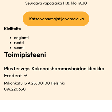
Seuraava vapaa aika 11.8. klo 19:30
(ulkoinen
Katso vapaat ajat ja varaa aika
linkki)
Kielitaito
englanti
ruotsi
suomi
Toimipisteeni
PlusTerveys Kokonaishammashoidon klinikka
Fredent
Mikonkatu 13 A 25,
00100
Helsinki
096220630