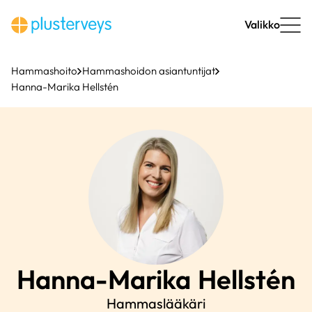
Siirry
sisältöön
Valikko
Hammashoito
Hammashoidon asiantuntijat
Hanna-Marika Hellstén
Hanna-Marika
Hellstén
Hammaslääkäri