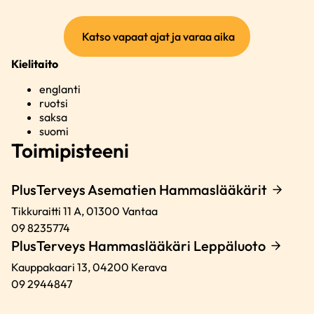
(ulkoinen
Katso vapaat ajat ja varaa aika
linkki)
Kielitaito
englanti
ruotsi
saksa
suomi
Toimipisteeni
PlusTerveys Asematien Hammaslääkärit
Tikkuraitti 11 A,
01300
Vantaa
09 8235774
PlusTerveys Hammaslääkäri Leppäluoto
Kauppakaari 13,
04200
Kerava
09 2944847