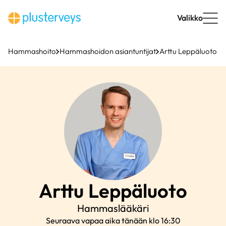
Siirry
sisältöön
Valikko
Hammashoito
Hammashoidon asiantuntijat
Arttu Leppäluoto
Arttu
Leppäluoto
Hammaslääkäri
Seuraava vapaa aika tänään klo 16:30