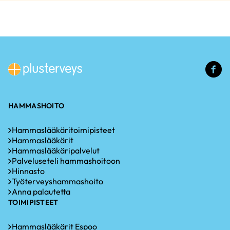
(u
li
HAMMASHOITO
Hammaslääkäritoimipisteet
Hammaslääkärit
Hammaslääkäripalvelut
Palveluseteli hammashoitoon
Hinnasto
Työterveyshammashoito
Anna palautetta
TOIMIPISTEET
Hammaslääkärit Espoo