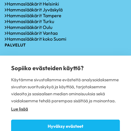
Hammaslääkärit Helsinki
Hammaslääkärit Jyväskylä
Hammaslääkärit Tampere
Hammaslääkärit Turku
Hammaslääkärit Oulu
Hammaslääkärit Vantaa
Hammaslääkärit koko Suomi
PALVELUT
Hammastarkastus
Iensairauksien hoito
Sopiiko evästeiden käyttö?
Hammaskiven poisto
Hampaiden valkaisu
Käytämme sivustollamme evästeitä analysoidaksemme
Oikomishoito
sivuston suorituskykyä ja käyttöä, tarjotaksemme
Hammasimplantti
Hampaiden paikkaus
videoita ja sosiaalisen median ominaisuuksia sekä
Hampaan poisto
voidaksemme tehdä parempaa sisältöä ja mainontaa.
PLUSTERVEYS OY
Lue lisää
Avoimet työpaikat
Sivujen käyttöehdot
Hyväksy evästeet