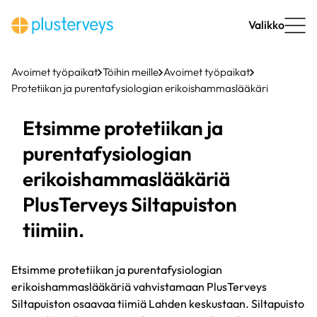
Siirry
sisältöön
Valikko
Avoimet työpaikat
Töihin meille
Avoimet työpaikat
Protetiikan ja purentafysiologian erikoishammaslääkäri
Etsimme protetiikan ja
purentafysiologian
erikoishammaslääkäriä
PlusTerveys Siltapuiston
tiimiin.
Etsimme protetiikan ja purentafysiologian
erikoishammaslääkäriä vahvistamaan PlusTerveys
Siltapuiston osaavaa tiimiä Lahden keskustaan. Siltapuisto