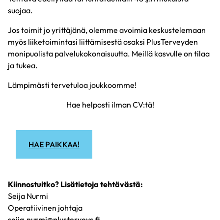
suojaa.
Jos toimit jo yrittäjänä, olemme avoimia keskustelemaan
myös liiketoimintasi liittämisestä osaksi PlusTerveyden
monipuolista palvelukokonaisuutta. Meillä kasvulle on tilaa
ja tukea.
Lämpimästi tervetuloa joukkoomme!
Hae helposti ilman CV:tä!
HAE PAIKKAA!
Kiinnostuitko? Lisätietoja tehtävästä:
Seija
Nurmi
Operatiivinen johtaja
seija.nurmi@plusterveys.fi