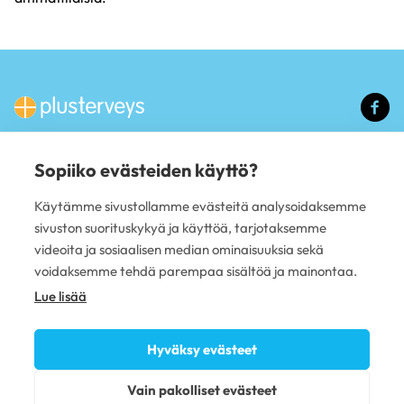
(u
li
Sopiiko evästeiden käyttö?
PALVELUT
Käytämme sivustollamme evästeitä analysoidaksemme
Hammashoito
sivuston suorituskykyä ja käyttöä, tarjotaksemme
Mielenterveys
videoita ja sosiaalisen median ominaisuuksia sekä
Yrityspalvelut
PLUSTERVEYS OY
voidaksemme tehdä parempaa sisältöä ja mainontaa.
Lue lisää
Avoimet työpaikat
Anna palautetta
Sivujen käyttöehdot
Hyväksy evästeet
Tietosuojaseloste
Evästekäytännöt
Vain pakolliset evästeet
Omavalvonta