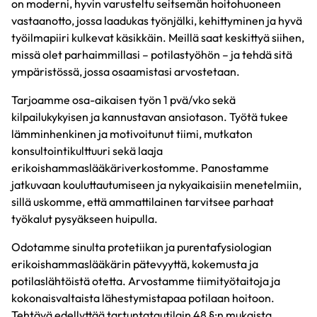
on moderni, hyvin varusteltu seitsemän hoitohuoneen
vastaanotto, jossa laadukas työnjälki, kehittyminen ja hyvä
työilmapiiri kulkevat käsikkäin. Meillä saat keskittyä siihen,
missä olet parhaimmillasi – potilastyöhön – ja tehdä sitä
ympäristössä, jossa osaamistasi arvostetaan.
Tarjoamme osa-aikaisen työn 1 pvä/vko sekä
kilpailukykyisen ja kannustavan ansiotason. Työtä tukee
lämminhenkinen ja motivoitunut tiimi, mutkaton
konsultointikulttuuri sekä laaja
erikoishammaslääkäriverkostomme. Panostamme
jatkuvaan kouluttautumiseen ja nykyaikaisiin menetelmiin,
sillä uskomme, että ammattilainen tarvitsee parhaat
työkalut pysyäkseen huipulla.
Odotamme sinulta protetiikan ja purentafysiologian
erikoishammaslääkärin pätevyyttä, kokemusta ja
potilaslähtöistä otetta. Arvostamme tiimityötaitoja ja
kokonaisvaltaista lähestymistapaa potilaan hoitoon.
Tehtävä edellyttää tartuntatautilain 48 §:n mukaista