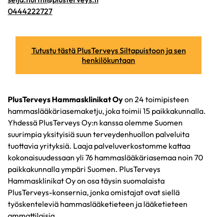
0444222727
Tutustu tästä PlusTerveys Siltapuistoon ja sen
henkilökuntaan
PlusTerveys Hammasklinikat Oy
on 24 toimipisteen
hammaslääkäriasemaketju, joka toimii 15 paikkakunnalla.
Yhdessä PlusTerveys Oy:n kanssa olemme Suomen
suurimpia yksityisiä suun terveydenhuollon palveluita
tuottavia yrityksiä. Laaja palveluverkostomme kattaa
kokonaisuudessaan yli 76 hammaslääkäriasemaa noin 70
paikkakunnalla ympäri Suomen. PlusTerveys
Hammasklinikat Oy on osa täysin suomalaista
PlusTerveys-konsernia, jonka omistajat ovat siellä
työskenteleviä hammaslääketieteen ja lääketieteen
ammattilaisia.