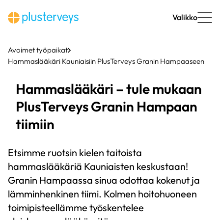
Siirry
sisältöön
Valikko
Avoimet työpaikat
Hammaslääkäri Kauniaisiin PlusTerveys Granin Hampaaseen
Hammaslääkäri – tule mukaan
PlusTerveys Granin Hampaan
tiimiin
Etsimme ruotsin kielen taitoista
hammaslääkäriä Kauniaisten keskustaan!
Granin Hampaassa sinua odottaa kokenut ja
lämminhenkinen tiimi. Kolmen hoitohuoneen
toimipisteellämme työskentelee