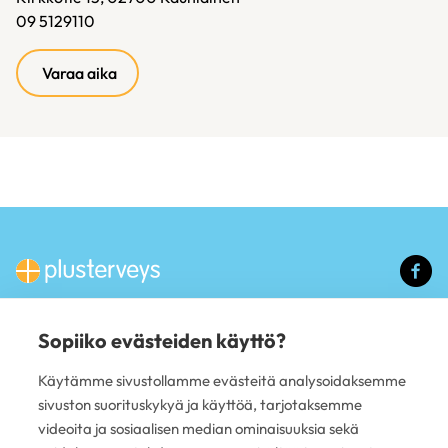
09 5129110
(ulkoinen
Varaa aika
linkki)
(u
li
Sopiiko evästeiden käyttö?
PALVELUT
Käytämme sivustollamme evästeitä analysoidaksemme
Hammashoito
sivuston suorituskykyä ja käyttöä, tarjotaksemme
Mielenterveys
videoita ja sosiaalisen median ominaisuuksia sekä
Yrityspalvelut