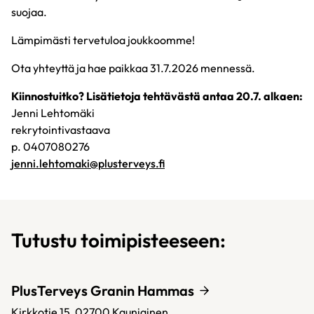
suojaa.
Lämpimästi tervetuloa joukkoomme!
Ota yhteyttä ja hae paikkaa 31.7.2026 mennessä.
Kiinnostuitko? Lisätietoja tehtävästä antaa 20.7. alkaen:
Jenni Lehtomäki
rekrytointivastaava
p. 0407080276
jenni.lehtomaki@plusterveys.fi
Tutustu toimipisteeseen:
PlusTerveys Granin Hammas
Kirkkotie 15,
02700
Kauniainen