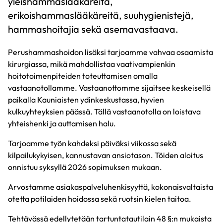
yleishammaslääkäreitä,
erikoishammaslääkäreitä, suuhygienistejä,
hammashoitajia sekä asemavastaava.
Perushammashoidon lisäksi tarjoamme vahvaa osaamista
kirurgiassa, mikä mahdollistaa vaativampienkin
hoitotoimenpiteiden toteuttamisen omalla
vastaanotollamme. Vastaanottomme sijaitsee keskeisellä
paikalla Kauniaisten ydinkeskustassa, hyvien
kulkuyhteyksien päässä. Tällä vastaanotolla on loistava
yhteishenki ja auttamisen halu.
Tarjoamme työn kahdeksi päiväksi viikossa sekä
kilpailukykyisen, kannustavan ansiotason. Töiden aloitus
onnistuu syksyllä 2026 sopimuksen mukaan.
Arvostamme asiakaspalveluhenkisyyttä, kokonaisvaltaista
otetta potilaiden hoidossa sekä ruotsin kielen taitoa.
Tehtävässä edellytetään tartuntatautilain 48 §:n mukaista